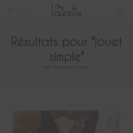
Skip
Menu
to
main
search
Close
Panier
Cart
content
Résultats pour
"jouet
simple"
846 résultats trouvés