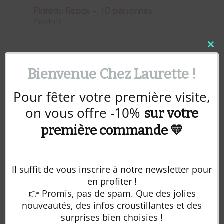
Plateau Repas - 10 personnes
Produit
Clos
this
mod
Bienvenue Chez Laurette !
Pour fêter votre première visite,
on vous offre -10%
sur votre
première commande 💛
Il suffit de vous inscrire à notre newsletter pour
en profiter !
👉 Promis, pas de spam. Que des jolies
Votre panier est vide.
nouveautés, des infos croustillantes et des
Retour à la boutique
surprises bien choisies !