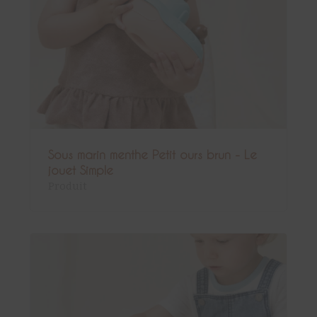
Sous marin menthe Petit ours brun - Le
jouet Simple
Produit
Sous-total :
0,00
€
Voir le panier
Commander