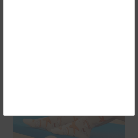
Duo Barrettes Tournesol - Coucou
Suzette
Produit