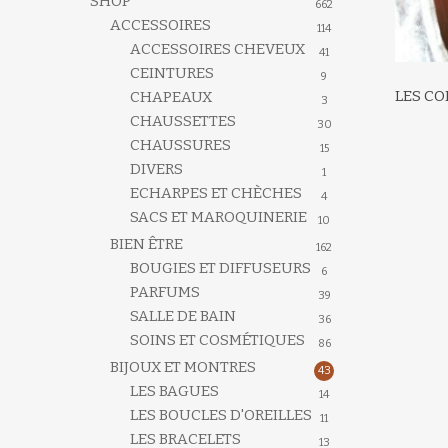
SHOP
662
ACCESSOIRES
114
ACCESSOIRES CHEVEUX
41
CEINTURES
9
LES CO
CHAPEAUX
3
CHAUSSETTES
30
CHAUSSURES
15
DIVERS
1
ECHARPES ET CHÈCHES
4
SACS ET MAROQUINERIE
10
BIEN ÊTRE
162
BOUGIES ET DIFFUSEURS
6
PARFUMS
39
SALLE DE BAIN
36
SOINS ET COSMÉTIQUES
86
BIJOUX ET MONTRES
43
LES BAGUES
14
LES BOUCLES D'OREILLES
11
LES BRACELETS
13