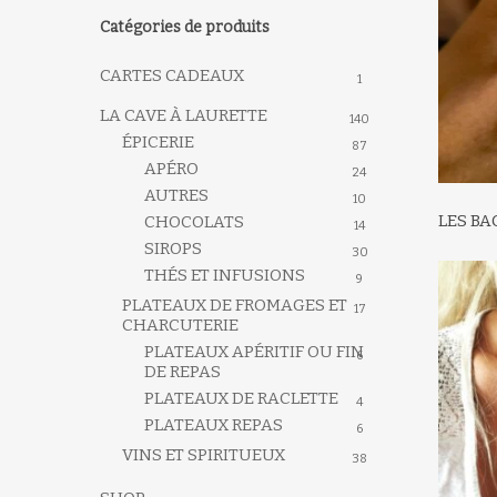
Catégories de produits
CARTES CADEAUX
1
LA CAVE À LAURETTE
140
ÉPICERIE
87
Pressez entrée pour rechercher
APÉRO
24
AUTRES
10
LES B
CHOCOLATS
14
SIROPS
30
THÉS ET INFUSIONS
9
PLATEAUX DE FROMAGES ET
17
CHARCUTERIE
PLATEAUX APÉRITIF OU FIN
6
DE REPAS
PLATEAUX DE RACLETTE
4
PLATEAUX REPAS
6
VINS ET SPIRITUEUX
38