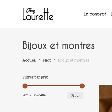
Skip
to
main
Le concept
content
Bijoux et montres
Accueil
shop
Bijoux et montres
Filtrer par prix
PRIX
PRIX
Prix :
20€
—
140€
Filtrer
MIN
MAX