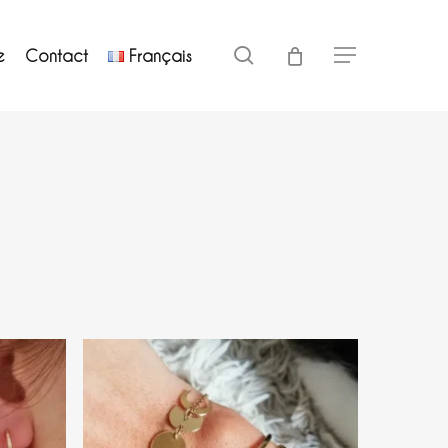
Close
search
e
Contact
Français
Menu
Cart