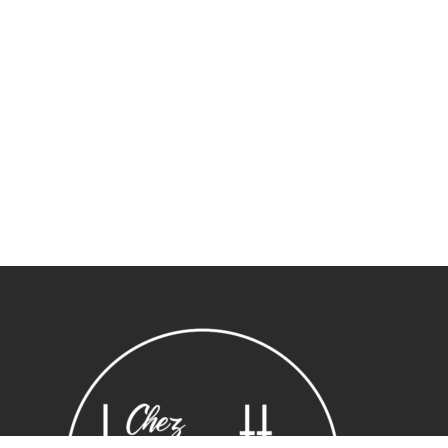
Sous-total :
0,00
€
Voir le panier
Commander