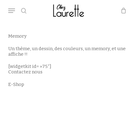
Skip
Menu
to
main
search
Close
Panier
Cart
content
Memory
Un thème, un dessin, des couleurs, un memory, et une
affiche !!
[widgetkit id= »75″]
Contactez nous
E-Shop