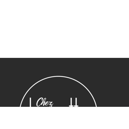
Sous-total :
0,00
€
Voir le panier
Commander