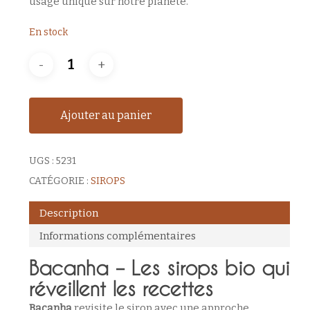
usage unique sur notre planète.
En stock
Ajouter au panier
UGS :
5231
CATÉGORIE :
SIROPS
Description
Informations complémentaires
Bacanha – Les sirops bio qui
réveillent les recettes
Bacanha
revisite le sirop avec une approche