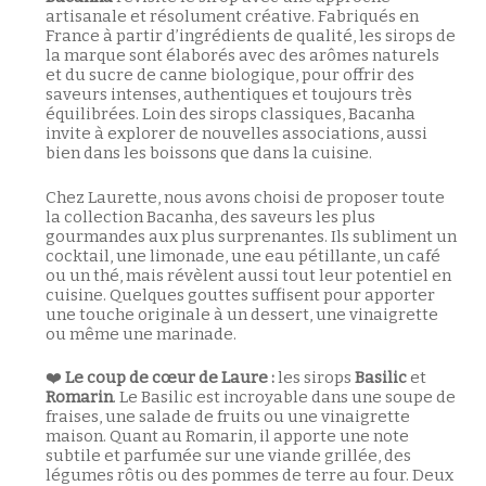
artisanale et résolument créative. Fabriqués en
France à partir d’ingrédients de qualité, les sirops de
la marque sont élaborés avec des arômes naturels
et du sucre de canne biologique, pour offrir des
saveurs intenses, authentiques et toujours très
équilibrées. Loin des sirops classiques, Bacanha
invite à explorer de nouvelles associations, aussi
bien dans les boissons que dans la cuisine.
Chez Laurette, nous avons choisi de proposer toute
la collection Bacanha, des saveurs les plus
gourmandes aux plus surprenantes. Ils subliment un
cocktail, une limonade, une eau pétillante, un café
ou un thé, mais révèlent aussi tout leur potentiel en
cuisine. Quelques gouttes suffisent pour apporter
une touche originale à un dessert, une vinaigrette
ou même une marinade.
❤️
Le coup de cœur de Laure :
les sirops
Basilic
et
Romarin
. Le Basilic est incroyable dans une soupe de
Votre panier est vide.
fraises, une salade de fruits ou une vinaigrette
maison. Quant au Romarin, il apporte une note
subtile et parfumée sur une viande grillée, des
Retour à la boutique
légumes rôtis ou des pommes de terre au four. Deux