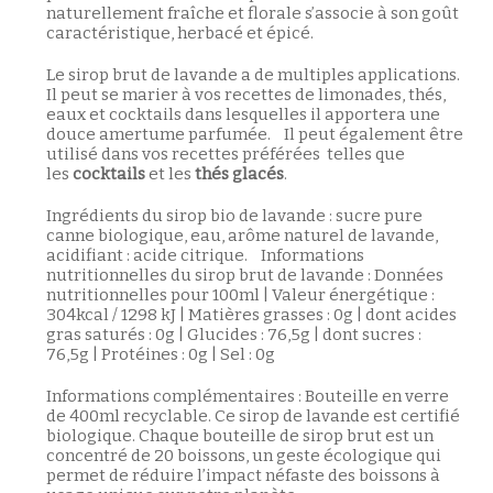
naturellement fraîche et florale s’associe à son goût
caractéristique, herbacé et épicé.
Le sirop brut de lavande a de multiples applications.
Il peut se marier à vos recettes de limonades, thés,
eaux et cocktails dans lesquelles il apportera une
douce amertume parfumée. Il peut également être
utilisé dans vos recettes préférées telles que
les
cocktails
et les
thés glacés
.
Ingrédients du sirop bio de lavande : sucre pure
canne biologique, eau, arôme naturel de lavande,
acidifiant : acide citrique. Informations
nutritionnelles du sirop brut de lavande : Données
nutritionnelles pour 100ml | Valeur énergétique :
304kcal / 1298 kJ | Matières grasses : 0g | dont acides
gras saturés : 0g | Glucides : 76,5g | dont sucres :
76,5g | Protéines : 0g | Sel : 0g
Informations complémentaires : Bouteille en verre
de 400ml recyclable. Ce sirop de lavande est certifié
biologique. Chaque bouteille de sirop brut est un
concentré de 20 boissons, un geste écologique qui
permet de réduire l’impact néfaste des boissons à