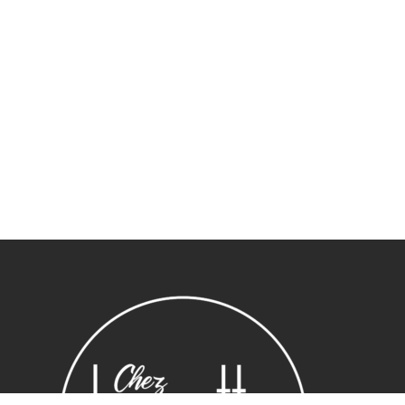
Sous-total :
0,00
€
Voir le panier
Commander