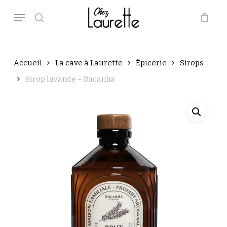
Skip
Menu
to
main
search
Close
Panier
Cart
content
Accueil
La cave à Laurette
Épicerie
Sirops
Sirop lavande – Bacanha