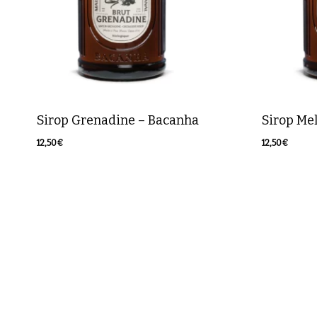
Sirop Grenadine – Bacanha
Sirop Me
12,50
€
12,50
€
12,50
€
12,50
€