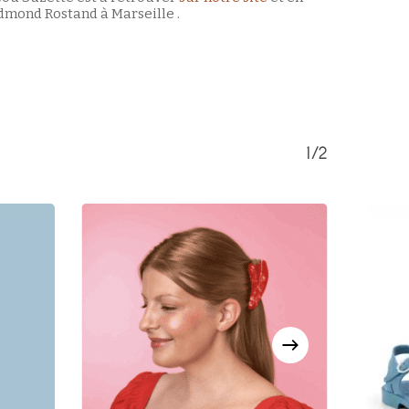
dmond Rostand à Marseille .
Votre panier est vide.
Retour à la boutique
1/2