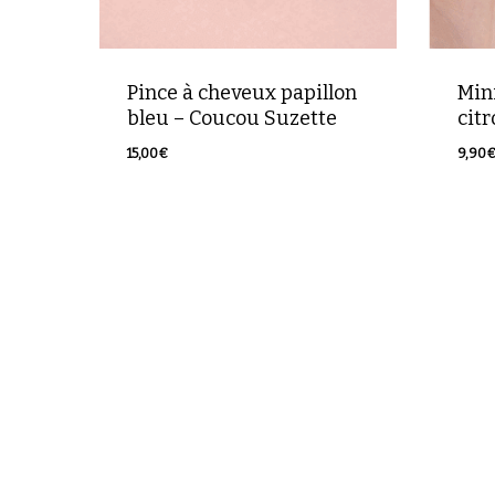
Pince à cheveux papillon
Min
bleu – Coucou Suzette
cit
15,00
€
9,90
15,00
€
9,9