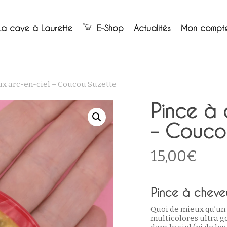
Panier
La cave à Laurette
E-Shop
Actualités
Mon compt
ux arc-en-ciel – Coucou Suzette
Pince à 
– Couco
15,00
€
Pince à cheve
Quoi de mieux qu’un 
multicolores ultra go