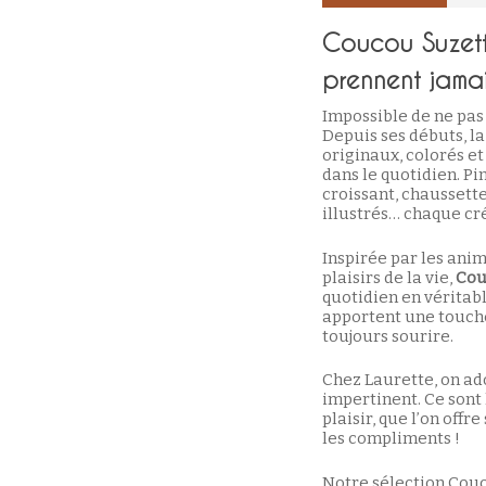
Coucou Suzette
prennent jamai
Impossible de ne pas
Depuis ses débuts, l
originaux, colorés e
dans le quotidien. Pi
croissant, chaussette
illustrés… chaque cr
Inspirée par les anim
plaisirs de la vie,
Cou
quotidien en véritab
apportent une touche 
toujours sourire.
Chez Laurette, on ado
impertinent. Ce sont l
plaisir, que l’on off
les compliments !
Notre sélection Cou