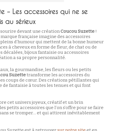
 – Les accessoires qui ne se
s au sérieux
 sourire devant une création
Coucou Suzette
!
a marque française imagine des accessoires
t pleins d’humour qui mettent de la bonne humeur
nces à cheveux en forme de fleur, de chat ou de
s décalées, bijoux fantaisie ou accessoires
éation a sa propre personnalité.
aux, la gourmandise, les fleurs ou les petits
cou Suzette
transforme les accessoires du
les coups de cœur. Des créations pétillantes qui
de fantaisie à toutes les tenues et qui font
re cet univers joyeux, créatif et un brin
es petits accessoires que l’on s’offre pour se faire
re sans se tromper… et qui attirent inévitablement
cou Suzette est à retrouver
sur notre site
et en