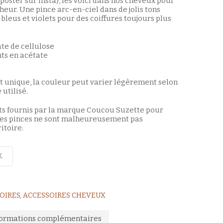
s poster sur insta), les voici dans nos cheveux pour
eur. Une pince arc-en-ciel dans de jolis tons
, bleus et violets pour des coiffures toujours plus
ate de cellulose
nts en acétate
t unique, la couleur peut varier légèrement selon
utilisé.
rts fournis par la marque Coucou Suzette pour
 les pinces ne sont malheureusement pas
itoire.
K
OIRES
,
ACCESSOIRES CHEVEUX
formations complémentaires