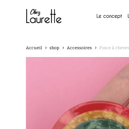
Skip
to
main
Le concept
content
Accueil
shop
Accessoires
Pince à cheve