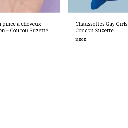
i pince à cheveux
Chaussettes Gay Girls
ron – Coucou Suzette
Coucou Suzette
€
15,00
€
0
€
15,00
€