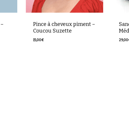
 –
Pince à cheveux piment –
San
Coucou Suzette
Méd
15,00
€
29,00
15,00
€