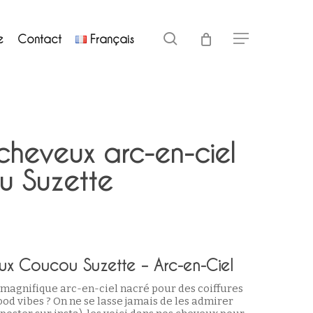
Close
search
e
Contact
Français
Menu
Cart
cheveux arc-en-ciel
u Suzette
ux Coucou Suzette – Arc-en-Ciel
magnifique arc-en-ciel nacré pour des coiffures
od vibes ? On ne se lasse jamais de les admirer