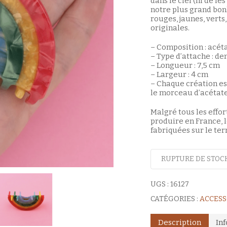
dans le ciel (ni de le
notre plus grand bonh
rouges, jaunes, verts
originales.
– Composition : acét
– Type d’attache : de
– Longueur : 7,5 cm
– Largeur : 4 cm
– Chaque création es
le morceau d’acétate 
Malgré tous les effo
produire en France,
fabriquées sur le terr
RUPTURE DE STOC
UGS :
16127
CATÉGORIES :
ACCESS
Description
In