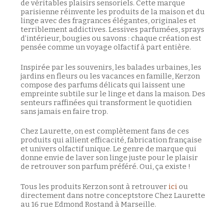
de véritables plaisirs sensoriels. Cette marque
parisienne réinvente les produits de la maison et du
linge avec des fragrances élégantes, originales et
terriblement addictives. Lessives parfumées, sprays
d’intérieur, bougies ou savons : chaque création est
pensée comme un voyage olfactif à part entière.
Inspirée par les souvenirs, les balades urbaines, les
jardins en fleurs ou les vacances en famille, Kerzon
compose des parfums délicats qui laissent une
empreinte subtile sur le linge et dans la maison. Des
senteurs raffinées qui transforment le quotidien
sans jamais en faire trop.
Chez Laurette, on est complètement fans de ces
produits qui allient efficacité, fabrication française
et univers olfactif unique. Le genre de marque qui
Votre panier est vide.
donne envie de laver son linge juste pour le plaisir
de retrouver son parfum préféré. Oui, ça existe !
Retour à la boutique
Tous les produits Kerzon sont à retrouver
ici
ou
directement dans notre conceptstore Chez Laurette
au 16 rue Edmond Rostand à Marseille.