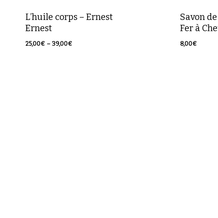
L’huile corps – Ernest
Savon de
Ernest
Fer à Che
Plage
25,00
€
–
39,00
€
8,00
€
8,00
€
de
prix :
25,00€
à
39,00€