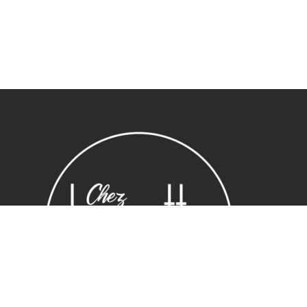
Sous-total :
0,00
€
Voir le panier
Commander