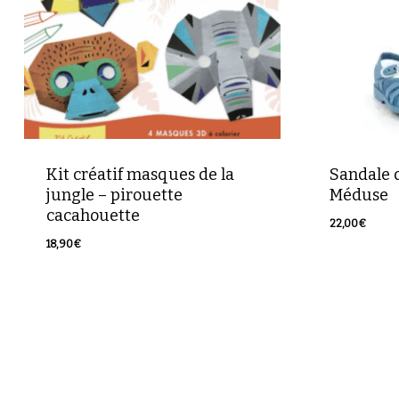
Kit créatif masques de la
Sandale 
jungle – pirouette
Méduse
cacahouette
22,00
€
18,90
€
18,90
€