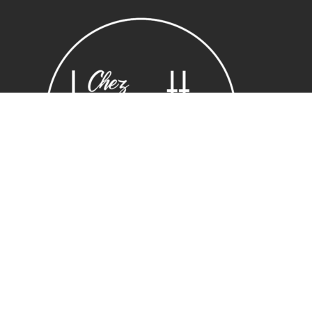
Sous-total :
0,00
€
Voir le panier
Commander
Horaires
Lundi : 14:00 ~ 19.00
Mardi – vendredi : 10:00 ~ 19.00
Samedi : 10:30 ~ 19.30