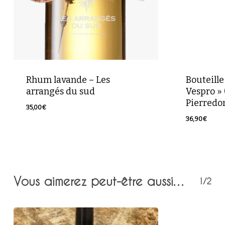
Rhum lavande – Les
Bouteill
arrangés du sud
Vespro » 
Pierredo
35,00
€
35,00
€
36,90
€
36,90
€
Vous aimerez peut-être aussi…
1/2