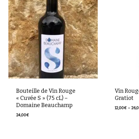
Bouteille de Vin Rouge
Vin Rouge
« Cuvée S » (75 cL) –
Gratiot
Domaine Beauchamp
12,00
€
–
26,
24,00
€
24,00
€