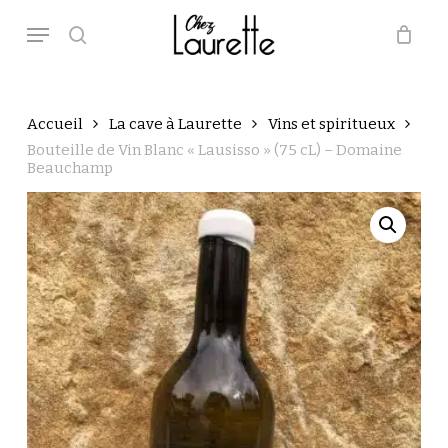
Skip
Menu
to
main
search
Close
Panier
Cart
content
Accueil
La cave à Laurette
Vins et spiritueux
Bouteille de Vin Blanc « Lausisso » (75 cL) – Domaine
Beauchamp