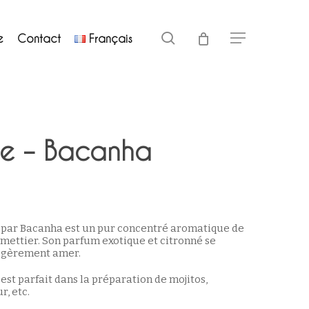
Close
search
e
Contact
Français
Menu
Cart
me – Bacanha
e par Bacanha est un pur concentré aromatique de
imettier. Son parfum exotique et citronné se
égèrement amer.
 est parfait dans la préparation de mojitos,
r, etc.