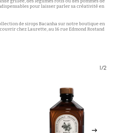
nde grillée, des légumes rôtis ou des pommes de
ndispensables pour laisser parler sa créativité en
ollection de sirops Bacanha sur notre boutique en
Votre panier est vide.
couvrir chez Laurette, au 16 rue Edmond Rostand
Retour à la boutique
1/2