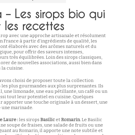
– Les sirops bio qui
t les recettes
sirop avec une approche artisanale et résolument
n France à partir d’ingrédients de qualité, les
sont élaborés avec des arômes naturels et du
ique, pour offrir des saveurs intenses,
urs très équilibrées. Loin des sirops classiques,
lorer de nouvelles associations, aussi bien dans
 la cuisine.
avons choisi de proposer toute la collection
 les plus gourmandes aux plus surprenantes. Ils
l, une limonade, une eau pétillante, un café ou un
ssi tout leur potentiel en cuisine. Quelques
ur apporter une touche originale à un dessert, une
 une marinade.
e Laure :
les sirops
Basilic
et
Romarin
. Le Basilic
ne soupe de fraises, une salade de fruits ou une
Quant au Romarin, il apporte une note subtile et