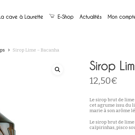
Panier
La cave à Laurette
E-Shop
Actualités
Mon compt
ops
Sirop Lime – Bacanha
Sirop Li
12,50
€
Le sirop brut de lim
cet agrume issu du l
marie à son arôme l
Le sirop brut de lime
caïpirinhas, pisco sou