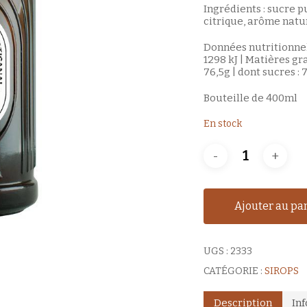
Ingrédients : sucre p
citrique, arôme natur
Données nutritionnel
1298 kJ | Matières gra
76,5g | dont sucres : 7
Bouteille de 400ml
En stock
Ajouter au pa
UGS :
2333
CATÉGORIE :
SIROPS
Description
In