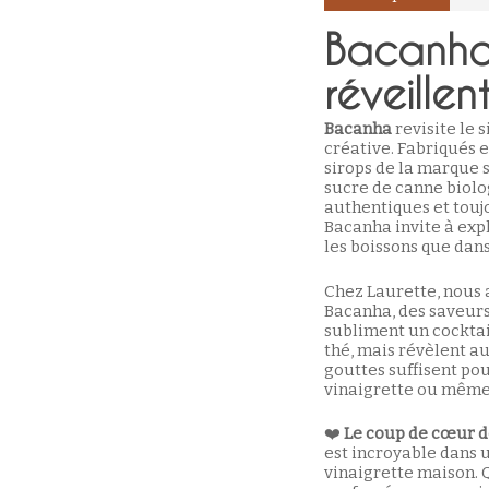
Bacanha 
réveillen
Bacanha
revisite le 
créative. Fabriqués e
sirops de la marque 
sucre de canne biolog
authentiques et toujo
Bacanha invite à exp
les boissons que dans
Chez Laurette, nous 
Bacanha, des saveurs
subliment un cocktai
thé, mais révèlent au
gouttes suffisent po
vinaigrette ou même
❤️
Le coup de cœur d
est incroyable dans u
vinaigrette maison. 