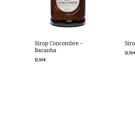
Sirop Concombre –
Sir
Bacanha
12,50
12,5
12,50
€
12,50
€