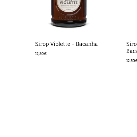
Sirop Violette – Bacanha
Sir
Bac
12,50
€
12,50
€
12,50
12,5