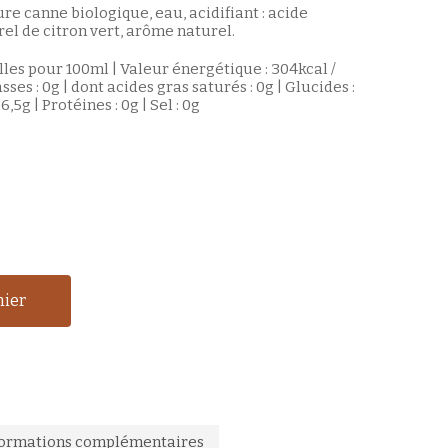
ure canne biologique, eau, acidifiant : acide
el de citron vert, arôme naturel.
les pour 100ml | Valeur énergétique : 304kcal /
sses : 0g | dont acides gras saturés : 0g | Glucides :
6,5g | Protéines : 0g | Sel : 0g
nier
formations complémentaires