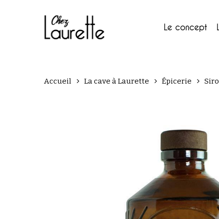
Skip
to
main
Le concept
content
Accueil
La cave à Laurette
Épicerie
Sir