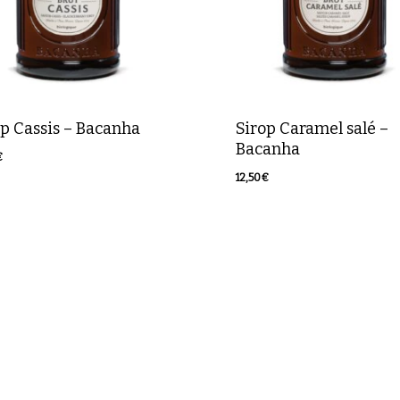
op Cassis – Bacanha
Sirop Caramel salé –
Bacanha
€
0
€
12,50
€
12,50
€