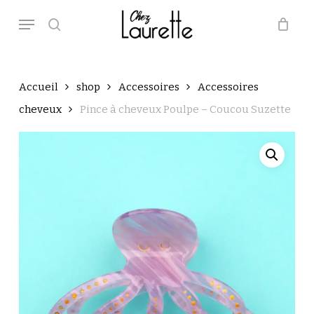
Skip
Menu
to
main
search
Close
Panier
Cart
content
Accueil
shop
Accessoires
Accessoires
cheveux
Pince à cheveux Poulpe – Coucou Suzette