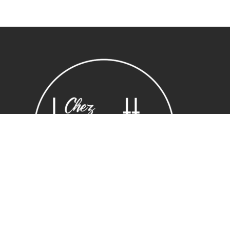
Sous-total :
0,00
€
Voir le panier
Commander