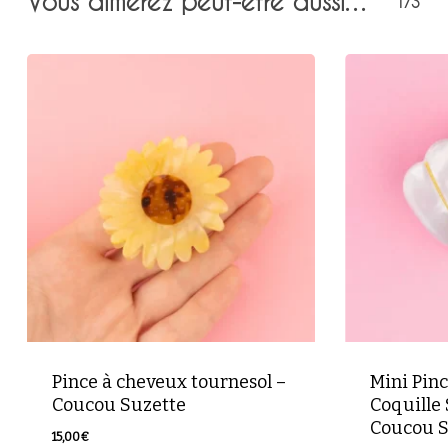
Vous aimerez peut-être aussi…
1/3
Pince à cheveux tournesol –
Mini Pin
Coucou Suzette
Coquille 
Coucou S
15,00
€