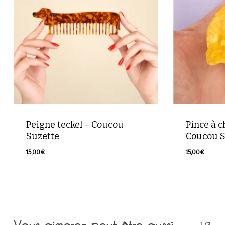
Votre panier est vide.
Retour à la boutique
Peigne teckel – Coucou
Pince à c
Suzette
Coucou S
15,00
€
15,00
€
15,00
€
15,00
€