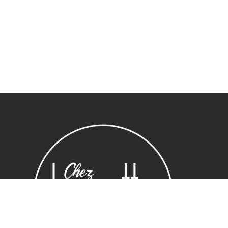
Sous-total :
0,00
€
Voir le panier
Commander