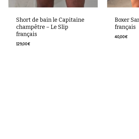
Short de bain le Capitaine
Boxer Sam
champêtre – Le Slip
français
français
40,00
€
129,00
€