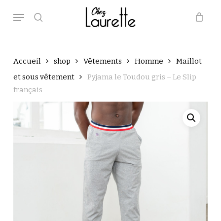
Skip
Menu
to
main
search
Close
Panier
Cart
content
Accueil
shop
Vêtements
Homme
Maillot
et sous vêtement
Pyjama le Toudou gris – Le Slip
français