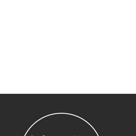
Sous-total :
0,00
€
Voir le panier
Commander