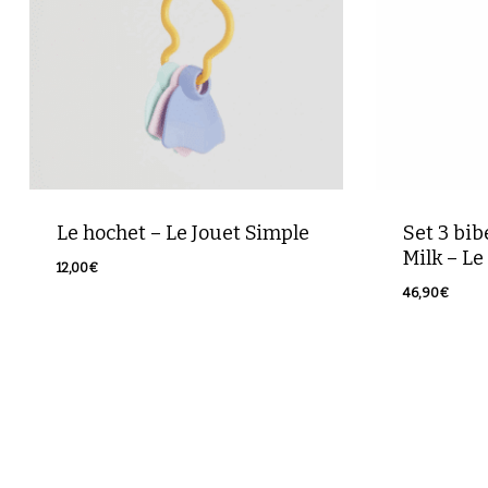
Le hochet – Le Jouet Simple
Set 3 bib
Milk – Le
12,00
€
12,00
€
46,90
€
46,90
€