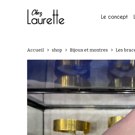
Skip
to
main
Le concept
content
Accueil
shop
Bijoux et montres
Les brac