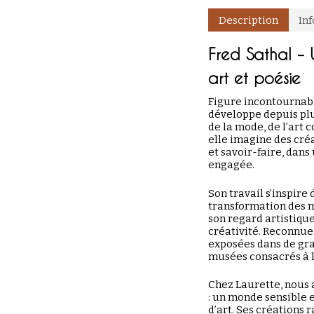
Description
In
Fred Sathal – 
art et poésie
Figure incontournabl
développe depuis plus
de la mode, de l’art 
elle imagine des cré
et savoir-faire, dan
engagée.
Son travail s’inspire
transformation des m
son regard artistiqu
créativité. Reconnue
exposées dans de gran
musées consacrés à l
Chez Laurette, nous 
: un monde sensible e
d’art. Ses créations 