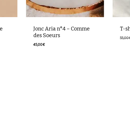
e
Jonc Aria n°4 – Comme
T-s
des Soeurs
55,00
45,00
€
45,00
€