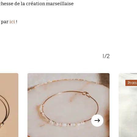
chesse de la création marseillaise
Votre panier est vide.
t par
ici
!
Retour à la boutique
1/2
Promo