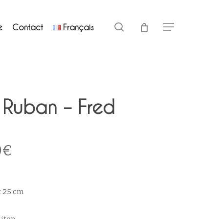
Close
search
e
Contact
Français
Menu
Cart
 Ruban – Fred
Le
0
€
prix
l
actuel
:
est :
t 25 cm
0€.
80,00€.