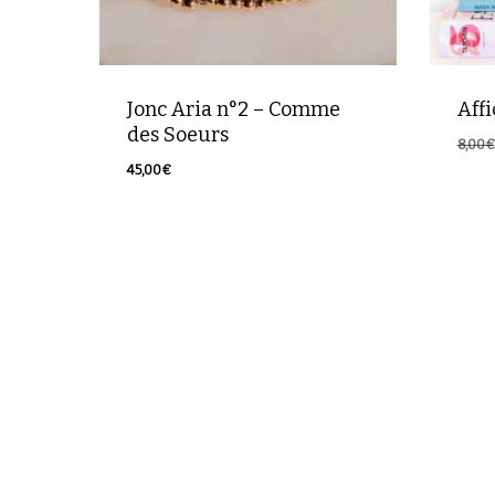
Jonc Aria n°2 – Comme
Affi
des Soeurs
8,00
€
Le
5,00
45,00
€
prix
45,00
€
initia
était 
8,00