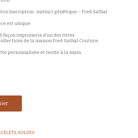
iton
ton Inscription : instinct génétique – Fred Sathal
èce est unique.
é façon imprimerie d’un des titres
llections de la maison Fred Sathal Couture.
te personnalisée et teinte à la main.
nier
ACELETS
,
SOLDES