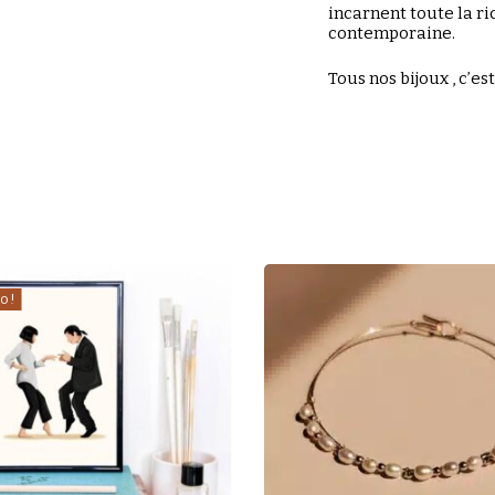
incarnent toute la ri
contemporaine.
Tous nos bijoux , c’es
o !