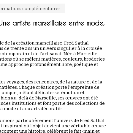
formations complémentaires
Une artiste marseillaise entre mode,
e de la création marseillaise,
Fred Sathal
 de trente ans un univers singulier à la croisée
contemporain et de l’artisanat. Née à Marseille,
ations où se mêlent matières, couleurs, broderies
s une approche profondément libre, poétique et
 des voyages, des rencontres, de la nature et de la
atières. Chaque création porte l’empreinte de
e unique, mêlant délicatesse, émotion et
 bien au-delà de Marseille, ses œuvres ont été
des institutions et font partie des collections de
a mode et aux arts décoratifs.
aimons particulièrement l’univers de Fred Sathal
t inspirant où l’objet devient une véritable œuvre
racontent une histoire, célèbrent le fait-main et