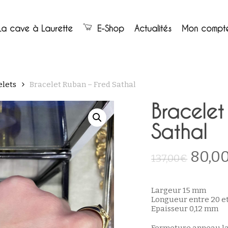
Panier
La cave à Laurette
E-Shop
Actualités
Mon compt
elets
Bracelet Ruban – Fred Sathal
Bracelet
Sathal
Le
80,0
137,00
€
prix
initia
Largeur 15 mm
était 
Longueur entre 20 e
Epaisseur 0,12 mm
137,0