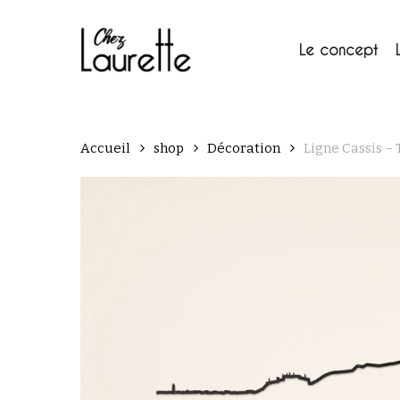
Skip
to
main
Le concept
content
Accueil
shop
Décoration
Ligne Cassis – 