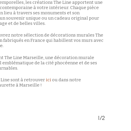
ntemporelles, les créations The Line apportent une
contemporaine à votre intérieur. Chaque pièce
un lieu à travers ses monuments et son
 un souvenir unique ou un cadeau original pour
e et de belles villes.
vrez notre sélection de décorations murales The
gn fabriqués en France qui habillent vos murs avec
e.
 The Line Marseille, une décoration murale
il emblématique de la cité phocéenne et de ses
rnables.
 Line sont à retrouver
ici
ou dans notre
urette à Marseille !
Votre panier est vide.
1/2
Retour à la boutique