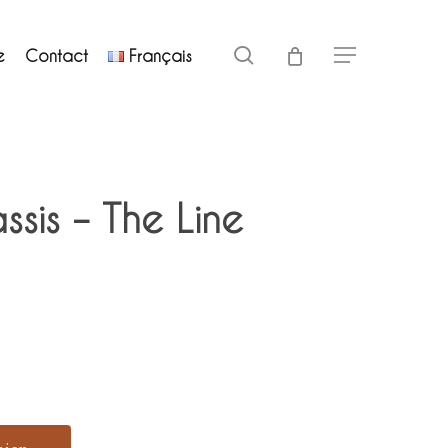
Close
search
e
Contact
Français
Menu
Cart
ssis – The Line