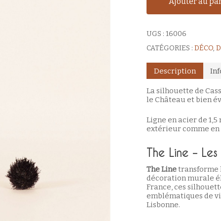
Ajouter au pa
UGS :
16006
CATÉGORIES :
DÉCO
,
D
Description
In
La silhouette de Cass
le Château et bien é
Ligne en acier de 1,5
extérieur comme en 
The Line – Les
The Line
transforme l
décoration murale él
France, ces silhouett
emblématiques de vi
Lisbonne.