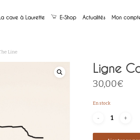
Panier
La cave à Laurette
E-Shop
Actualités
Mon compt
The Line
Ligne Ca
30,00
€
En stock