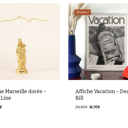
Promo !
e Marseille dorée –
Affiche Vacation – De
 Line
Bill
Le
Le
€
29,90
€
14,95
€
Le
Le
00
€
14,95
€
prix
prix
prix
prix
initial
actuel
initial
actuel
était :
est :
29,90€.
14,95€.
était :
est :