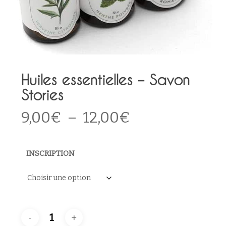
Huiles essentielles – Savon
Stories
Plage
9,00
€
–
12,00
€
de
prix :
INSCRIPTION
9,00€
à
12,00€