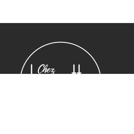
Sous-total :
0,00
€
Voir le panier
Commander