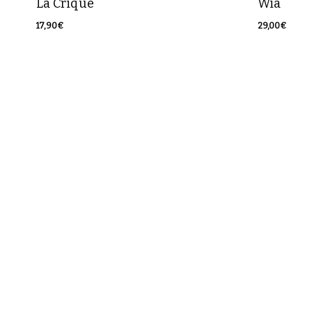
La Crique
Wia
17,90
€
29,00
€