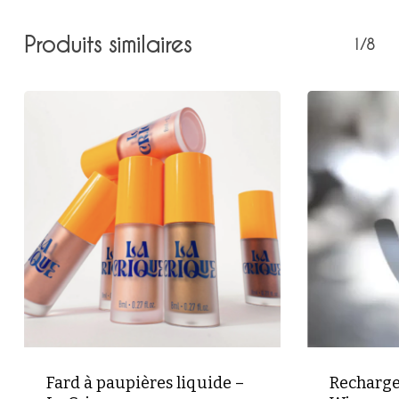
Produits similaires
1/8
Votre panier est vide.
Retour à la boutique
Fard à paupières liquide –
Recharge