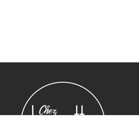
Sous-total :
0,00
€
Voir le panier
Commander