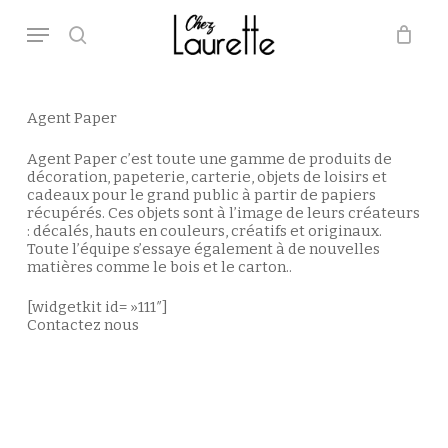
Skip
Menu
to
main
search
Close
Panier
Cart
content
Agent Paper
Agent Paper c’est toute une gamme de produits de
décoration, papeterie, carterie, objets de loisirs et
cadeaux pour le grand public à partir de papiers
récupérés. Ces objets sont à l’image de leurs créateurs
: décalés, hauts en couleurs, créatifs et originaux.
Toute l’équipe s’essaye également à de nouvelles
matières comme le bois et le carton..
[widgetkit id= »111″]
Contactez nous