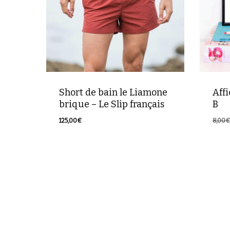
Short de bain le Liamone
Aff
brique – Le Slip français
B
125,00
€
8,00
€
Le
5,00
prix
initia
était 
8,00