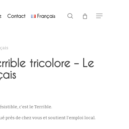
Close
search
e
Contact
Français
Menu
Cart
nçais
errible tricolore – Le
çais
sistible, c’est le Terrible.
ué près de chez vous
et soutient
l’emploi local.