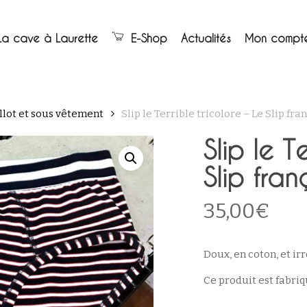
Panier
La cave à Laurette
E-Shop
Actualités
Mon compt
llot et sous vêtement
Slip le Terrible tricolore – Le Slip fra
Slip le T
Slip fran
35,00
€
Doux, en coton, et irré
Ce produit est
fabriq