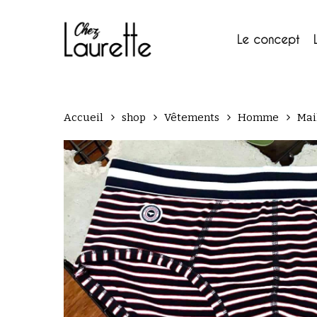
Skip
to
main
Le concept
content
Accueil
shop
Vêtements
Homme
Mai