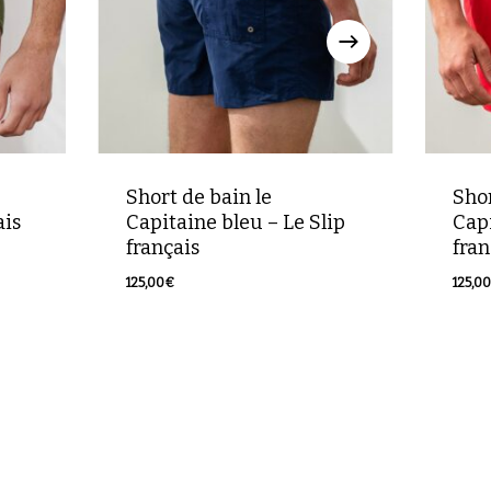
Short de bain le
Shor
ais
Capitaine bleu – Le Slip
Capi
français
fran
125,00
€
125,00