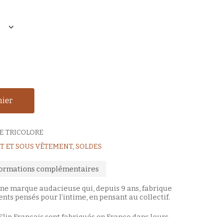
nier
LE TRICOLORE
T ET SOUS VÊTEMENT
,
SOLDES
formations complémentaires
 une marque audacieuse qui, depuis 9 ans, fabrique
ts pensés pour l’intime, en pensant au collectif.
Slip Français sont fabriqués en France dans leurs