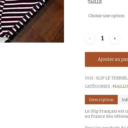
TAILLE
Ajouter au pa
UGS :
SLIP LE TERRIB
CATÉGORIES :
MAILLO
Description
In
Le Slip Français est
en France des vêtemen
Tous les produits du 