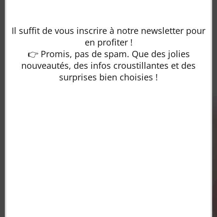
site
internet !
Il suffit de vous inscrire à notre newsletter pour
en profiter !
👉 Promis, pas de spam. Que des jolies
Votre panier est vide.
nouveautés, des infos croustillantes et des
Produits similaires
1/8
Retour à la boutique
surprises bien choisies !