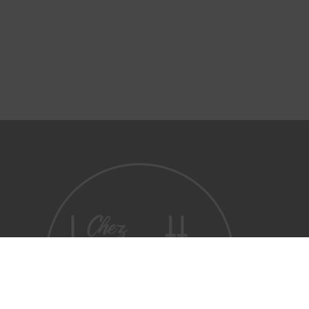
Sous-total :
0,00
€
Voir le panier
Commander