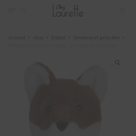
Skip
Menu
to
main
search
Close
Panier
Cart
content
Accueil
shop
Enfant
Doudous et peluches
Peluche bouillotte renard – L’artisan du bien être