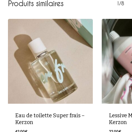
Produits similaires
1/8
Votre panier est vide.
Retour à la boutique
Eau de toilette Super frais –
Lessive 
Kerzon
Kerzon
42,00
€
22,00
€