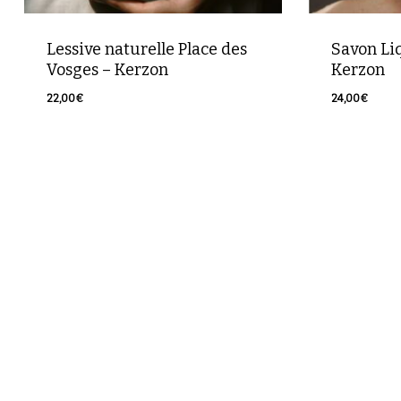
Lessive naturelle Place des
Savon Liq
Vosges – Kerzon
Kerzon
22,00
€
24,00
€
22,00
€
24,00
€