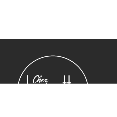
Sous-total :
0,00
€
Voir le panier
Commander