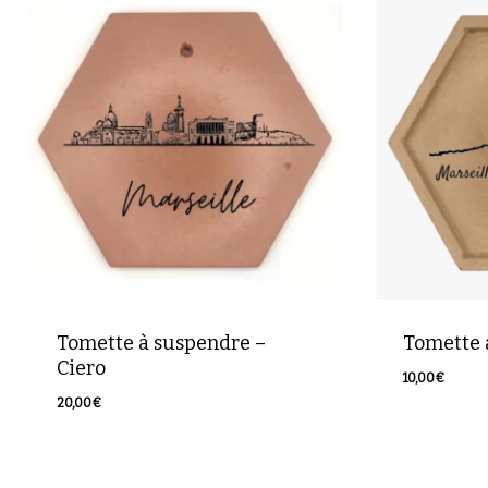
Tomette à suspendre –
Tomette à
Ciero
10,00
€
10,00
€
20,00
€
20,00
€