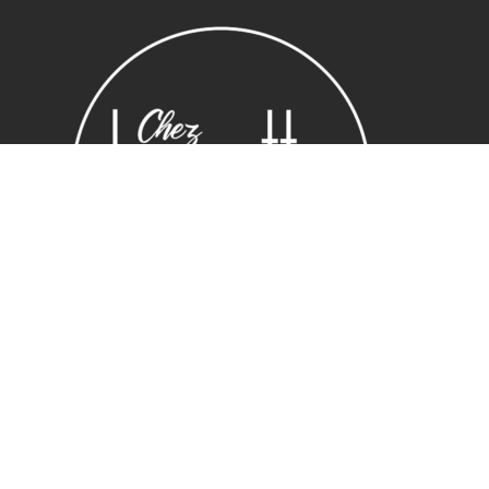
Sous-total :
0,00
€
Voir le panier
Commander
Horaires
Lundi : 14:00 ~ 19.00
Mardi – vendredi : 10:00 ~ 19.00
Samedi : 10:30 ~ 19.30