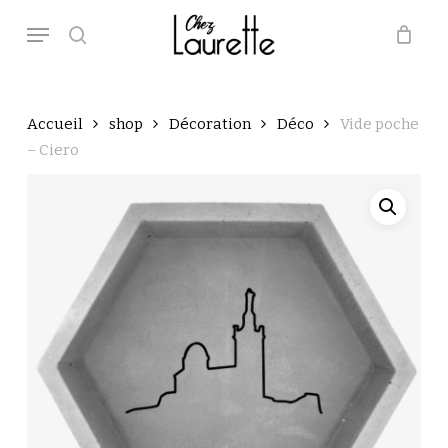
Skip
Menu
to
main
search
Close
Panier
Cart
content
Accueil
shop
Décoration
Déco
Vide poche
– Ciero