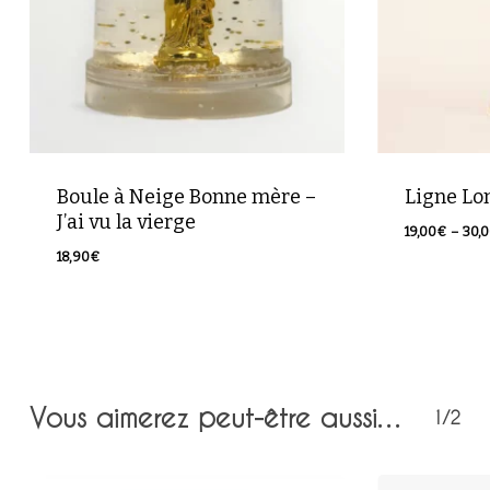
Boule à Neige Bonne mère –
Ligne Lo
J’ai vu la vierge
19,00
€
–
30,
Votre panier est vide.
18,90
€
Retour à la boutique
Vous aimerez peut-être aussi…
1/2