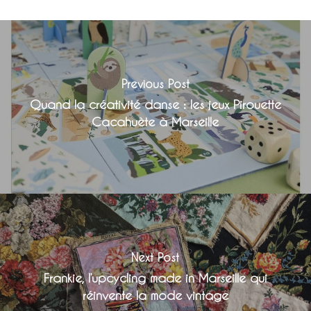
Previous Post
Quand la créativité danse : les jeux Pirouette
Cacahuète à Marseille
Next Post
Frankie, l’upcycling made in Marseille qui
réinvente la mode vintage