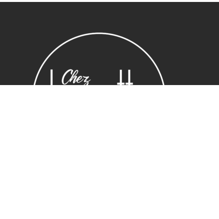
Sous-total :
0,00
€
Voir le panier
Commander
Horaires