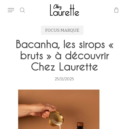
Skip
Menu
to
main
search
Close
Panier
Cart
content
FOCUS MARQUE
Bacanha, les sirops «
bruts » à découvrir
Chez Laurette
25/11/2025