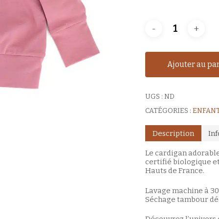
Ajouter au pa
UGS :
ND
CATÉGORIES :
ENFAN
Description
In
Le cardigan adorabl
certifié biologique e
Hauts de France.
Lavage machine à 30
Séchage tambour déc