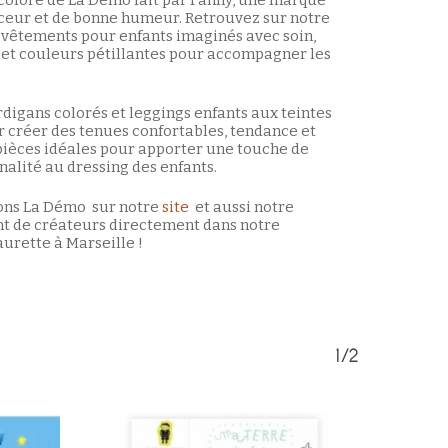
coloré de La Démo fait par Fanny, une marque
ceur et de bonne humeur. Retrouvez sur notre
e vêtements pour enfants imaginés avec soin,
e et couleurs pétillantes pour accompagner les
digans colorés et leggings enfants aux teintes
r créer des tenues confortables, tendance et
s pièces idéales pour apporter une touche de
nalité au dressing des enfants.
ions La Démo sur notre
site
et aussi notre
nt de créateurs directement dans notre
urette à Marseille !
1/2
Votre panier est vide.
Retour à la boutique