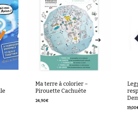
Ma terre à colorier –
Leg
le
Pirouette Cachuète
res
De
24,90
€
24,90
€
19,00