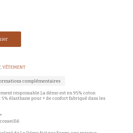
nier
T
,
VÊTEMENT
formations complémentaires
ement responsable La démo est en 95% coton
t 5% élasthane pour + de confort fabriqué dans les
°
onseillé.