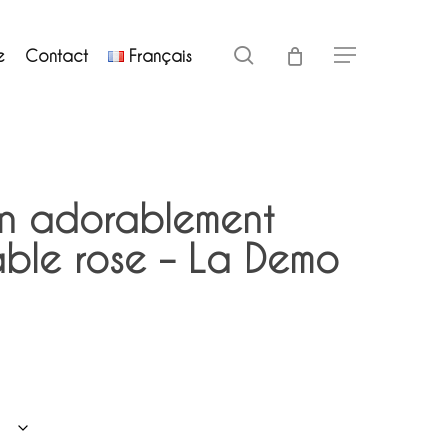
Close
search
e
Contact
Français
Menu
Cart
n adorablement
ble rose – La Demo