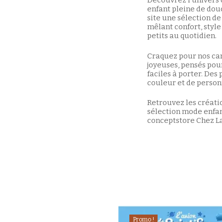
Découvrez l’univers 
enfant pleine de dou
site une sélection d
mêlant confort, styl
petits au quotidien.
Craquez pour nos car
joyeuses, pensés pou
faciles à porter. De
couleur et de person
Retrouvez les créat
sélection mode enfa
conceptstore Chez La
Promo !