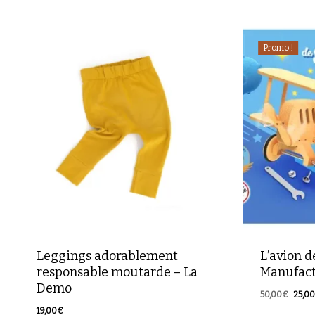
Votre panier est vide.
Promo !
Retour à la boutique
Leggings adorablement
L’avion d
responsable moutarde – La
Manufact
Demo
Le
50,00
€
25,0
Le
Le
25,00
€
prix
19,00
€
prix
prix