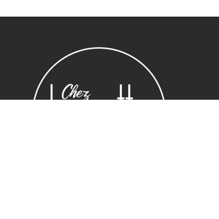
Sous-total :
0,00
€
Voir le panier
Commander