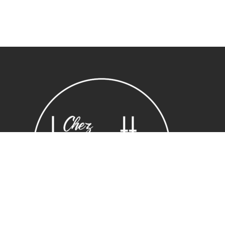
Sous-total :
0,00
€
Voir le panier
Commander