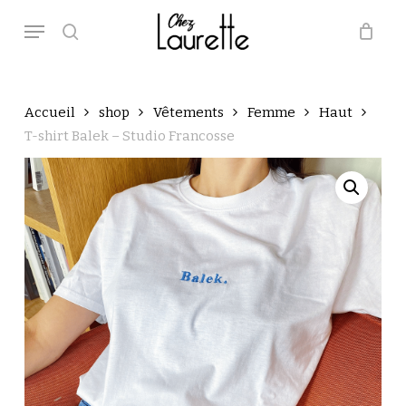
Skip
Menu
to
main
search
Close
Panier
Cart
content
Accueil
shop
Vêtements
Femme
Haut
T-shirt Balek – Studio Francosse