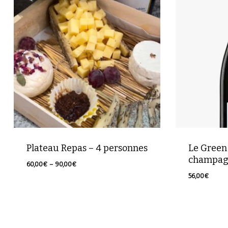
Plateau Repas – 4 personnes
Le Green
champag
Plage
60,00
€
–
90,00
€
de
56,00
€
56,00
€
prix :
60,00€
à
90,00€