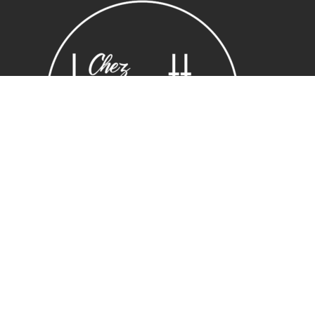
Sous-total :
0,00
€
Voir le panier
Commander
Horaires
Lundi : 14:00 ~ 19.00
Mardi – vendredi : 10:00 ~ 19.00
Samedi : 10:30 ~ 19.30
Adresse