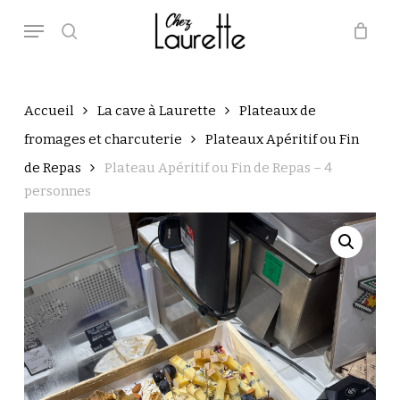
Skip
Menu
to
main
search
Close
Panier
Cart
content
Accueil
La cave à Laurette
Plateaux de
fromages et charcuterie
Plateaux Apéritif ou Fin
de Repas
Plateau Apéritif ou Fin de Repas – 4
personnes