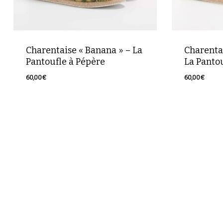
Charentaise « Banana » – La
Charenta
Pantoufle à Pépère
La Pantou
60,00
€
60,00
€