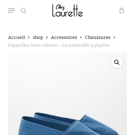
Skip
Menu
to
main
search
Close
Panier
Cart
content
Accueil
shop
Accessoires
Chaussures
Esparilles bleu celeste – La pantoufle à pépère