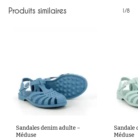
Produits similaires
1/8
Votre panier est vide.
Retour à la boutique
Sandales denim adulte –
Sandale 
Méduse
Méduse