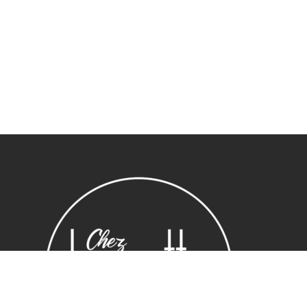
Sous-total :
0,00
€
Voir le panier
Commander