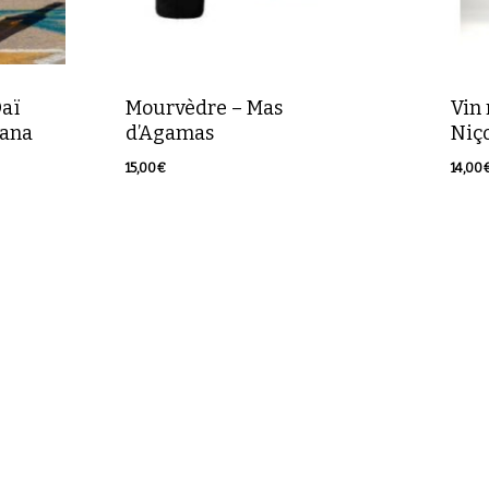
Oaï
Mourvèdre – Mas
Vin 
nana
d’Agamas
Niç
15,00
€
14,00
15,00
€
14,0