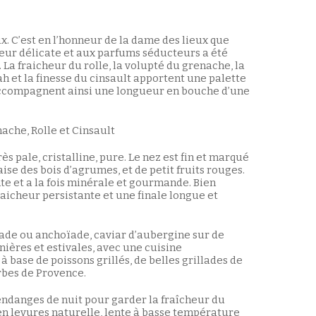
x. C’est en l’honneur de la dame des lieux que
leur délicate et aux parfums séducteurs a été
La fraicheur du rolle, la volupté du grenache, la
h et la finesse du cinsault apportent une palette
accompagnent ainsi une longueur en bouche d’une
ache, Rolle et Cinsault
rès pale, cristalline, pure. Le nez est fin et marqué
ise des bois d’agrumes, et de petit fruits rouges.
te et a la fois minérale et gourmande. Bien
raicheur persistante et une finale longue et
ade ou anchoïade, caviar d’aubergine sur de
nières et estivales, avec une cuisine
 base de poissons grillés, de belles grillades de
rbes de Provence.
endanges de nuit pour garder la fraîcheur du
en levures naturelle, lente à basse température