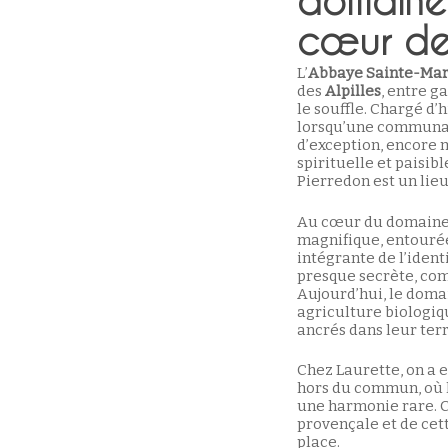
domaine
cœur des
L’
Abbaye Sainte-Mar
des
Alpilles
, entre g
le souffle. Chargé d
lorsqu’une communaut
d’exception, encore
spirituelle et paisib
Pierredon est un lie
Au cœur du domaine
magnifique, entourée p
intégrante de l’iden
presque secrète, com
Aujourd’hui, le dom
agriculture biologiq
ancrés dans leur terr
Chez Laurette, on a 
hors du commun, où l’
une harmonie rare. C
provençale et de cett
place.