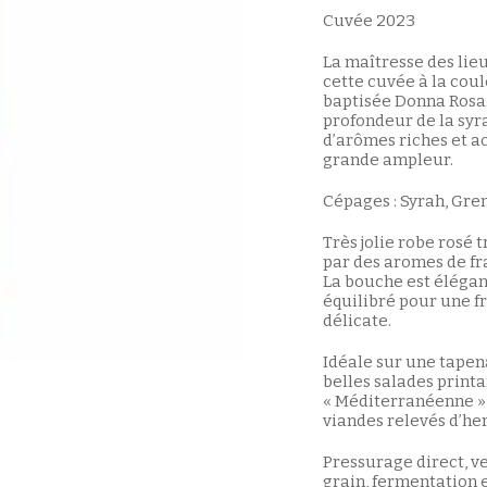
Cuvée 2023
La maîtresse des lieu
cette cuvée à la cou
baptisée Donna Rosa. 
profondeur de la syra
d’arômes riches et 
grande ampleur.
Cépages : Syrah, Gren
Très jolie robe rosé t
par des aromes de fra
La bouche est élégan
équilibré pour une f
délicate.
Idéale sur une tapen
belles salades printa
« Méditerranéenne » à
viandes relevés d’he
Pressurage direct, v
grain, fermentation 