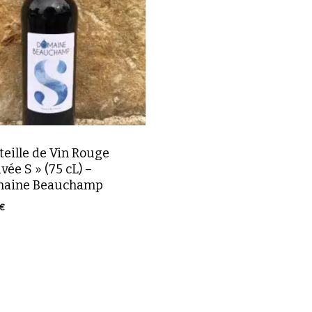
teille de Vin Rouge
vée S » (75 cL) –
aine Beauchamp
€
00
€