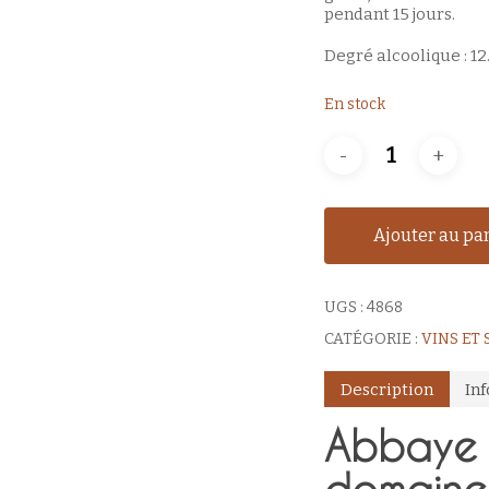
pendant 15 jours.
Degré alcoolique : 1
En stock
Ajouter au pa
UGS :
4868
CATÉGORIE :
VINS ET
Description
In
Abbaye 