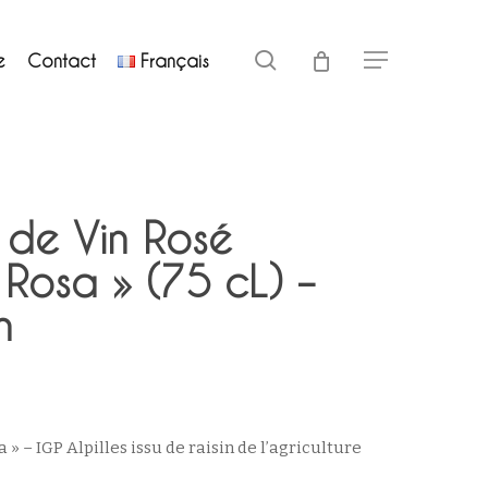
Close
search
e
Contact
Français
Menu
Cart
e de Vin Rosé
Rosa » (75 cL) –
n
 » – IGP Alpilles issu de raisin de l’agriculture