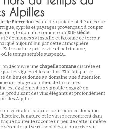
 hors du temps au
 Alpilles
ie de Pierredon
est un lieu unique niché au cœur
arrigue, cyprès et paysages provençaux à couper
’histoire, le domaine remonte au
XIIIᵉ siècle
,
é de moines s’y installe et façonne ce terroir
 marqué aujourd’hui par cette atmosphère
le. Entre nature préservée et patrimoine,
u où le temps semble suspendu.
, on découvre une
chapelle romane
discrète et
ar les vignes et les jardins. Elle fait partie
tité du lieu et donne au domaine une dimension
me un refuge au milieu de la nature.
aine est également un vignoble engagé en
ue, produisant des vins élégants et profondément
oir des Alpilles.
eu un véritable coup de cœur pour ce domaine
histoire, la nature et le vin se rencontrent dans
haque bouteille raconte un peu de cette lumière
e sérénité qui se ressent dès qu’on arrive sur