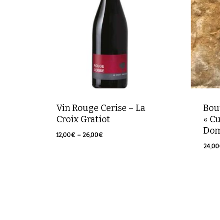
Vin Rouge Cerise – La
Bou
Croix Gratiot
« Cu
Dom
Plage
12,00
€
–
26,00
€
de
24,00
24,
prix :
12,00€
à
26,00€