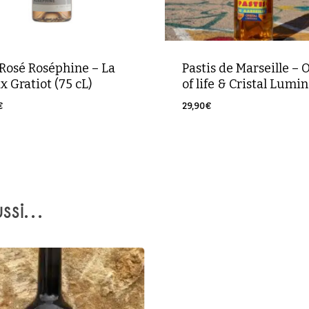
 Rosé Roséphine – La
Pastis de Marseille – 
x Gratiot (75 cL)
of life & Cristal Lumi
€
29,90
€
0
€
29,90
€
ussi…