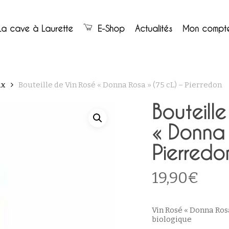
Panier
La cave à Laurette
E-Shop
Actualités
Mon compt
ux
Bouteille de Vin Rosé « Donna Rosa » (75 cL) – Pierredon
Bouteill
« Donna 
Pierredo
19,90
€
Vin Rosé « Donna Rosa
biologique