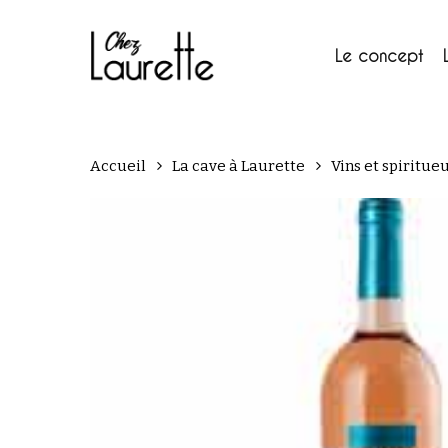
Skip
to
main
Le concept
content
Accueil
La cave à Laurette
Vins et spiritue