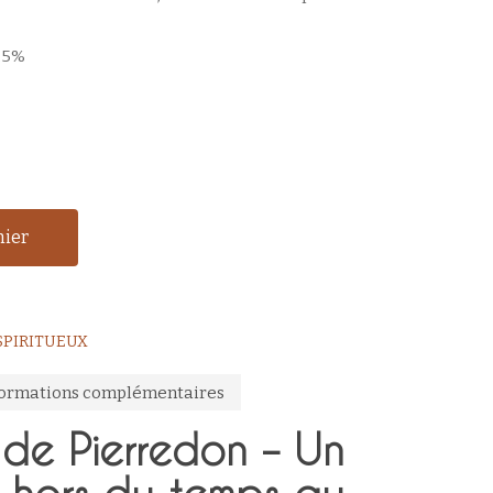
2.5%
nier
 SPIRITUEUX
formations complémentaires
de Pierredon – Un