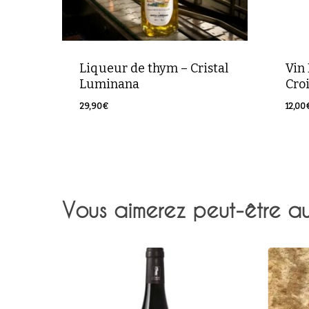
Liqueur de thym – Cristal
Vin
Luminana
Croi
29,90
€
12,00
29,90
€
12,0
Vous aimerez peut-être a