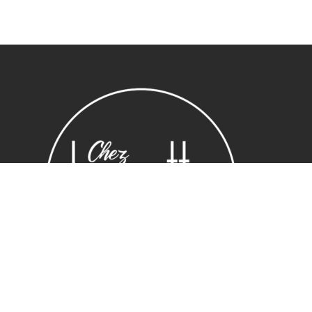
Sous-total :
0,00
€
Voir le panier
Commander