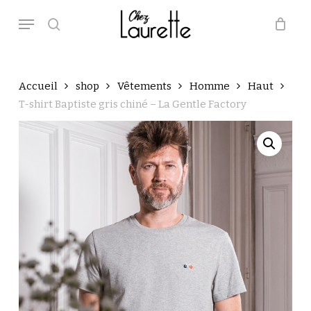
Skip
Menu
to
main
search
Close
Panier
Cart
content
Accueil
shop
Vêtements
Homme
Haut
T-shirt Baptiste gris chiné – La Gentle Factory