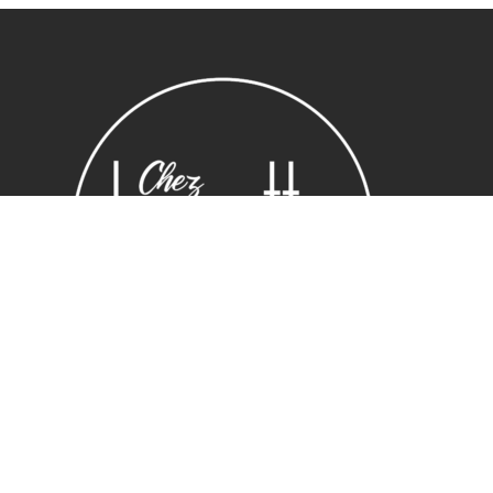
Sous-total :
0,00
€
Voir le panier
Commander
Horaires