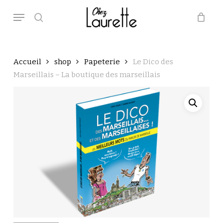
Skip
Menu
to
main
search
Close
Panier
Cart
content
Accueil
shop
Papeterie
Le Dico des
Marseillais – La boutique des marseillais