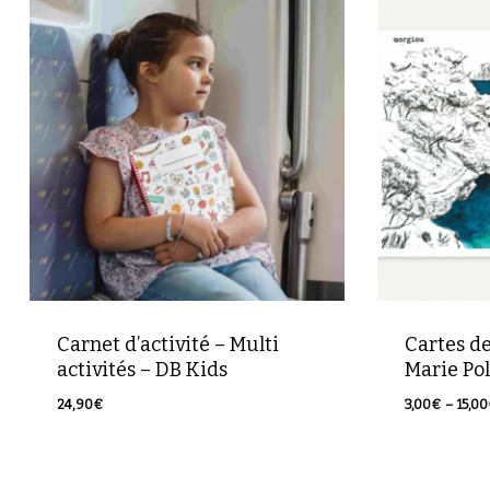
Votre panier est vide.
Retour à la boutique
Carnet d’activité – Multi
Cartes d
activités – DB Kids
Marie Pol
24,90
€
3,00
€
–
15,00
24,90
€