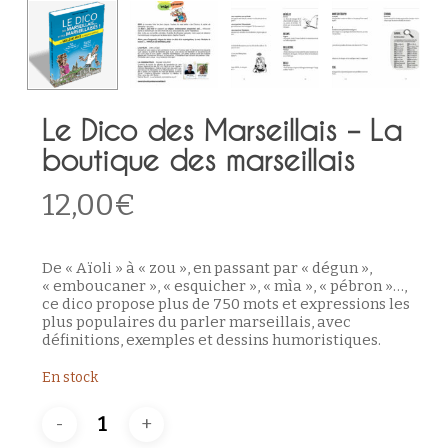
Le Dico des Marseillais – La
boutique des marseillais
12,00
€
De «
Aïoli »
à «
zou »
, en passant par «
dégun »
,
«
emboucaner »
, «
esquicher »
, « mìa », « pébron »…,
ce dico propose plus de 750 mots et expressions les
plus populaires du parler marseillais, avec
définitions, exemples et dessins humoristiques.
En stock