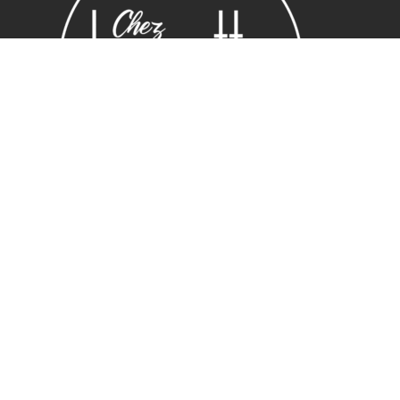
Horaires
Lundi : 14:00 ~ 19.00
Mardi – vendredi : 10:00 ~ 19.00
Samedi : 10:30 ~ 19.30
Adresse
16 Rue Edmond Rostand
13006 Marseille