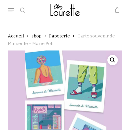
Skip
Menu
to
main
search
Close
Panier
Cart
content
Accueil
shop
Papeterie
Carte souvenir de
Marseille – Marie Poli