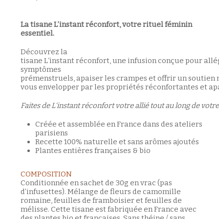
La tisane L’instant réconfort, votre rituel féminin
essentiel.
Découvrez
la
tisane
L
‘
instant
réconfort
,
une
infusion
conçue
pour
allé
symptômes
prémenstruels
,
apaiser
les
crampes
et
offrir
un
soutien
vous
envelopper
par
les
propriétés
réconfortantes
et
ap
Faites
de
L
‘
instant
réconfort
votre
allié
tout
au
long
de
votre
Créée et assemblée en France dans des ateliers
parisiens
Recette 100% naturelle et sans arômes ajoutés
Plantes entières françaises & bio
COMPOSITION
Conditionnée en sachet de 30g en vrac (pas
d’infusettes). Mélange de fleurs de camomille
romaine, feuilles de framboisier et feuilles de
mélisse. Cette tisane est fabriquée en France avec
des plantes bio et françaises. Sans théine / sans