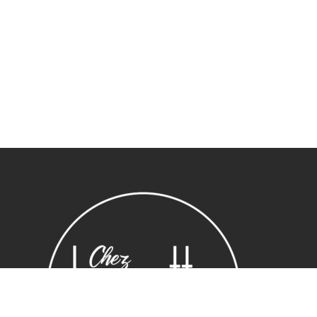
Sous-total :
0,00
€
Voir le panier
Commander