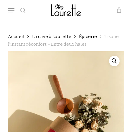
Skip
Menu
to
main
search
Close
Panier
Cart
content
Accueil
La cave à Laurette
Épicerie
Tisane
l’instant réconfort – Entre deux haies