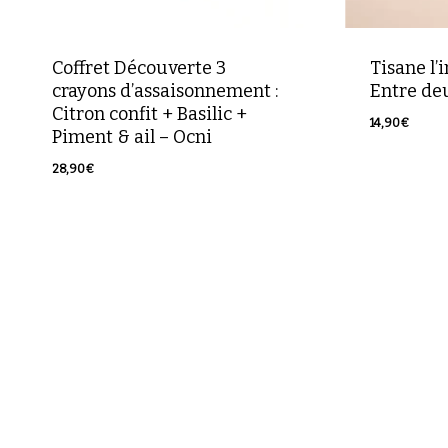
Coffret Découverte 3
Tisane l’
crayons d’assaisonnement :
Entre de
Citron confit + Basilic +
14,90
€
Piment & ail – Ocni
14,90
€
28,90
€
28,90
€