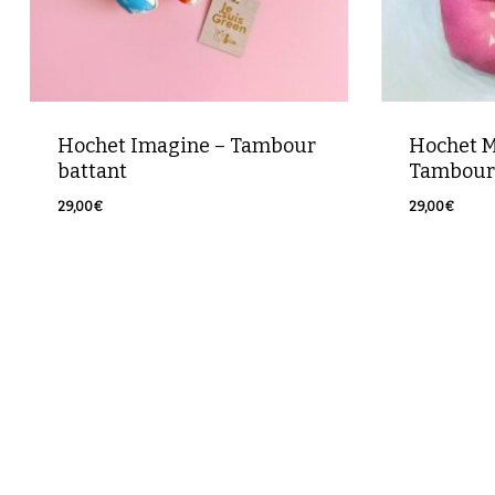
Hochet Imagine – Tambour
Hochet M
battant
Tambour 
29,00
€
29,00
€
29,00
€
29,00
€