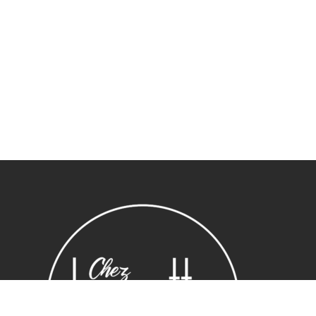
Sous-total :
0,00
€
Voir le panier
Commander