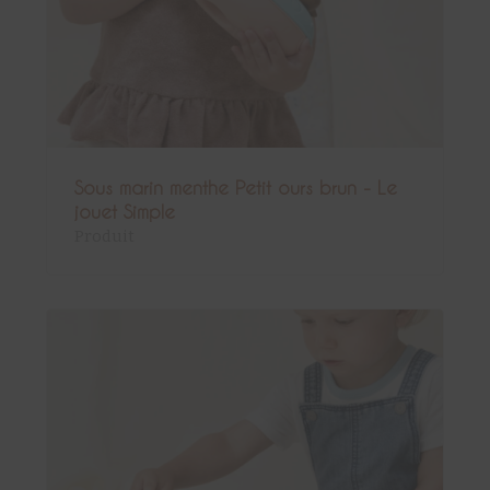
Sous marin menthe Petit ours brun - Le
jouet Simple
Produit
Sous-total :
0,00
€
Voir le panier
Commander