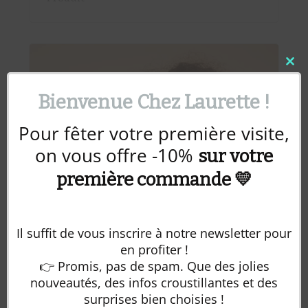
Clos
this
mod
Bienvenue Chez Laurette !
Pour fêter votre première visite,
on vous offre -10%
sur votre
première commande 💛
Il suffit de vous inscrire à notre newsletter pour
en profiter !
👉 Promis, pas de spam. Que des jolies
Votre panier est vide.
nouveautés, des infos croustillantes et des
Retour à la boutique
surprises bien choisies !