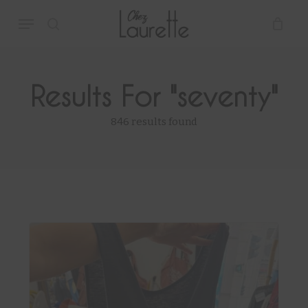
Skip
Menu
to
main
search
Close
Cart
Cart
content
Results For
"seventy"
846 results found