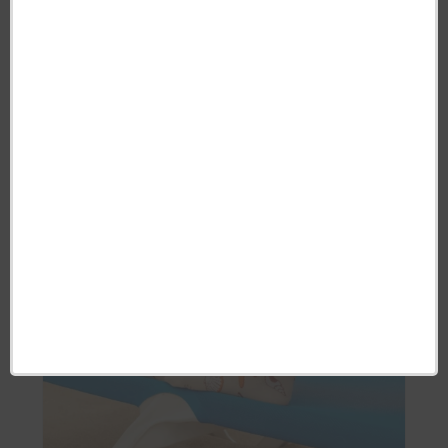
Duo Barrettes Tournesol - Coucou
Suzette
Produit