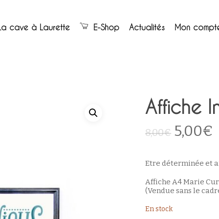
Panier
La cave à Laurette
E-Shop
Actualités
Mon compt
Affiche 
Le
5,00
€
8,00
€
prix
initial
Etre déterminée et 
était :
e
Affiche A4 Marie Cur
8,00€.
(Vendue sans le cadr
En stock