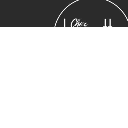
Horaires
Adresse
Lundi : 14:00 ~ 19.00
16 Rue Edmond R
Mardi – vendredi : 10:00 ~ 19.00
13006 Marseille
Samedi : 10:30 ~ 19.30
04 88 04 31 70