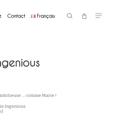
Close
search
e
Contact
Français
Menu
Cart
Ingenious
Le
prix
actuel
ambitieuse … comme Marie !
st :
ie Ingenious.
5,00€.
e)