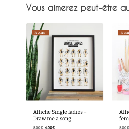
Vous aimerez peut-être a
Promo !
Prom
Affiche Single ladies –
Affi
Draw me a song
fem
Le
Le
8,00
€
4,00
€
8,00
€