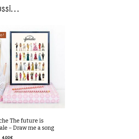
ussi…
o !
che The future is
ale – Draw me a song
Le
Le
4,00
€