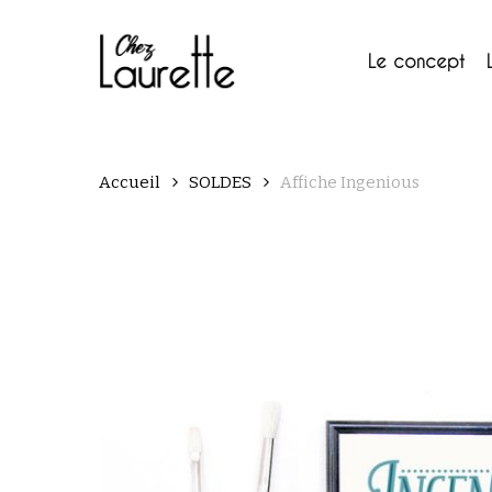
Skip
to
main
Le concept
content
Accueil
SOLDES
Affiche Ingenious