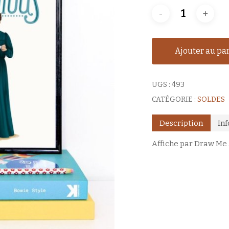
Ajouter au pa
UGS :
493
CATÉGORIE :
SOLDES
Description
In
Affiche par Draw Me 