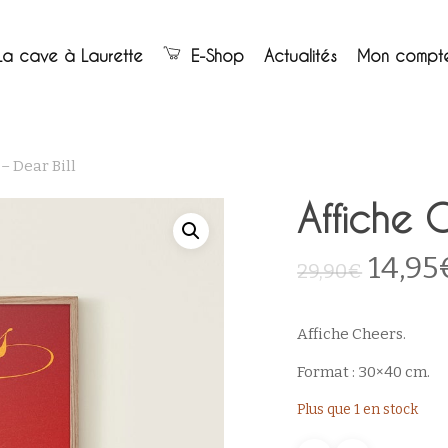
Panier
La cave à Laurette
E-Shop
Actualités
Mon compt
– Dear Bill
Affiche C
Le
14,95
29,90
€
prix
initia
Affiche Cheers.
était :
Format : 30×40 cm.
29,90
Plus que 1 en stock