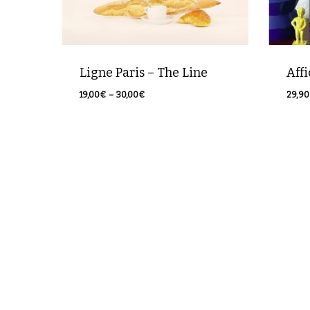
Ligne Paris – The Line
Affi
Plage
19,00
€
–
30,00
€
29,90
29,
de
prix :
19,00€
à
30,00€