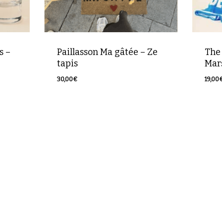
s –
Paillasson Ma gâtée – Ze
The
tapis
Mars
30,00
€
19,00
30,00
€