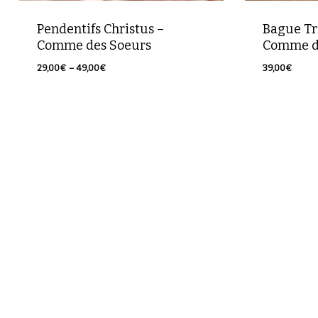
Pendentifs Christus –
Bague Tri
Comme des Soeurs
Comme d
Plage
29,00
€
–
49,00
€
39,00
€
de
prix :
29,00€
à
49,00€