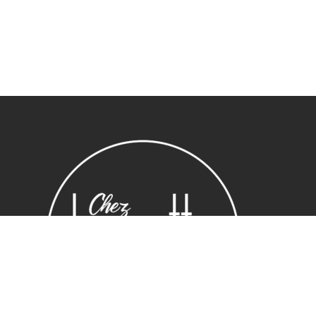
Sous-total :
0,00
€
Voir le panier
Commander