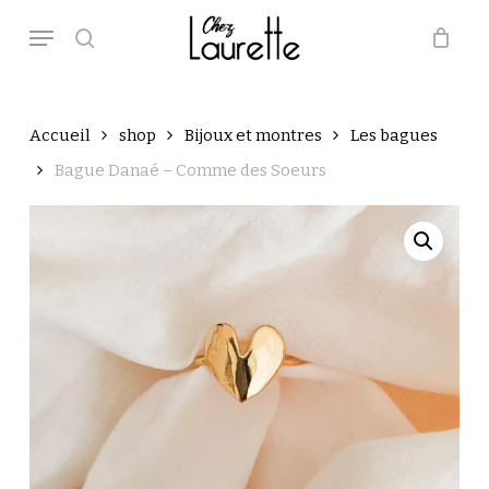
Skip
Menu
to
main
search
Close
Panier
Cart
content
Accueil
shop
Bijoux et montres
Les bagues
Bague Danaé – Comme des Soeurs