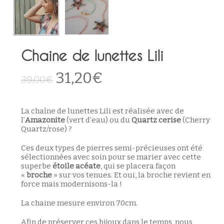
Chaine de lunettes Lili
Le
Le
31,20
€
39,00
€
prix
prix
initial
actuel
La chaîne de lunettes Lili est réalisée avec de
était :
est :
l’
Amazonite
(vert d’eau) ou du
Quartz cerise
(Cherry
Quartz/rose) ?
39,00€.
31,20€.
Ces deux types de pierres semi-précieuses ont été
sélectionnées avec soin pour se marier avec cette
superbe
étoile acéate
, qui se placera façon
«
broche
» sur vos tenues. Et oui, la broche revient en
force mais modernisons-la !
La chaine mesure environ 70cm.
Afin de préserver ces bijoux dans le temps, nous