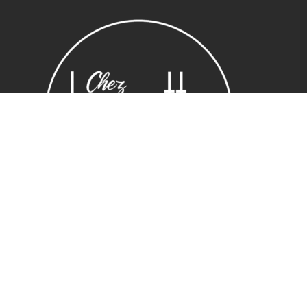
Sous-total :
0,00
€
Voir le panier
Commander
Horaires
Lundi : 14:00 ~ 19.00
Mardi – vendredi : 10:00 ~ 19.00