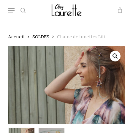
Skip
Menu
to
main
search
Close
Panier
Cart
content
Accueil
SOLDES
Chaine de lunettes Lili