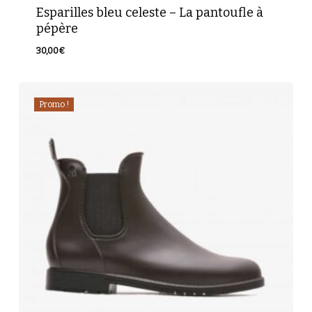
Esparilles bleu celeste – La pantoufle à
pépère
30,00
€
Promo !