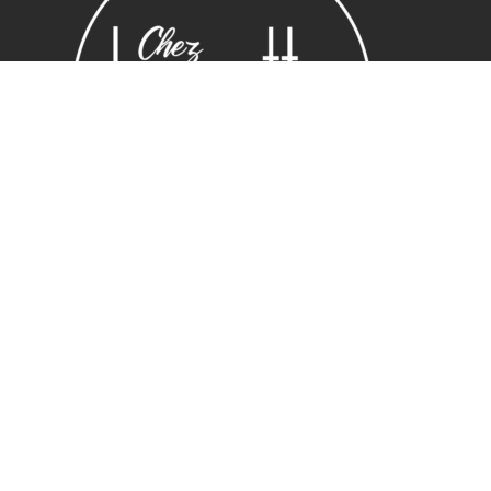
Horaires
Lundi : 14:00 ~ 19.00
Mardi – vendredi : 10:00 ~ 19.00
Samedi : 10:30 ~ 19.30
Adresse
16 Rue Edmond Rostand
13006 Marseille