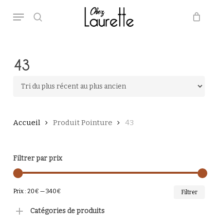
Skip
Menu
to
main
search
Close
Panier
Cart
content
43
Accueil
Produit Pointure
43
Filtrer par prix
PRI
PRI
Prix :
20€
—
340€
Filtrer
MI
MA
Catégories de produits