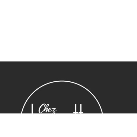
Sous-total :
0,00
€
Voir le panier
Commander