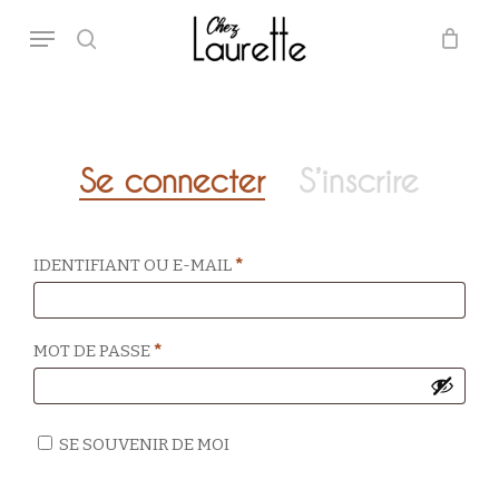
Skip
Menu
to
main
search
Close
Panier
Cart
content
Se connecter
S’inscrire
OBLIGATOIRE
IDENTIFIANT OU E-MAIL
*
OBLIGATOIRE
MOT DE PASSE
*
SE SOUVENIR DE MOI