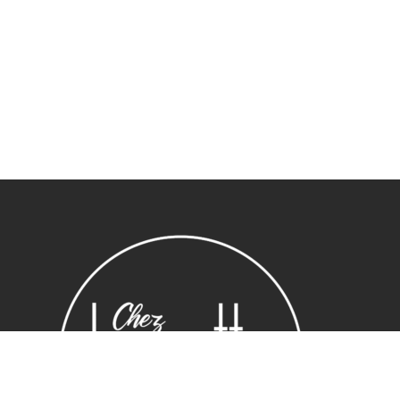
Sous-total :
0,00
€
Voir le panier
Commander