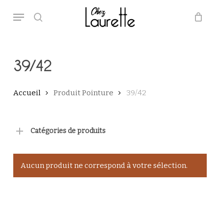
Skip
Menu
to
main
search
Close
Panier
Cart
content
39/42
Accueil
Produit Pointure
39/42
Catégories de produits
Aucun produit ne correspond à votre sélection.