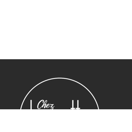
Sous-total :
0,00
€
Voir le panier
Commander