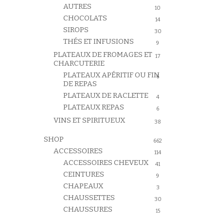
AUTRES
10
CHOCOLATS
14
SIROPS
30
THÉS ET INFUSIONS
9
Pressez entrée pour rechercher
PLATEAUX DE FROMAGES ET
17
CHARCUTERIE
PLATEAUX APÉRITIF OU FIN
6
DE REPAS
PLATEAUX DE RACLETTE
4
PLATEAUX REPAS
6
VINS ET SPIRITUEUX
38
SHOP
662
ACCESSOIRES
114
ACCESSOIRES CHEVEUX
41
CEINTURES
9
CHAPEAUX
3
CHAUSSETTES
30
CHAUSSURES
15