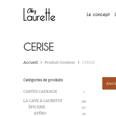
Skip
to
main
Le concept
content
CERISE
Accueil
Produit Couleur
CERISE
Catégories de produits
Aucun
CARTES CADEAUX
1
LA CAVE À LAURETTE
140
ÉPICERIE
87
APÉRO
24