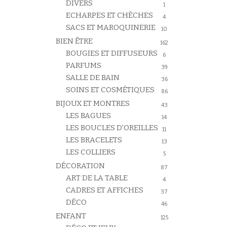
DIVERS
1
ECHARPES ET CHÈCHES
4
SACS ET MAROQUINERIE
10
BIEN ÊTRE
162
BOUGIES ET DIFFUSEURS
6
PARFUMS
39
SALLE DE BAIN
36
SOINS ET COSMÉTIQUES
86
BIJOUX ET MONTRES
43
LES BAGUES
14
LES BOUCLES D'OREILLES
11
LES BRACELETS
13
LES COLLIERS
5
DÉCORATION
87
ART DE LA TABLE
4
CADRES ET AFFICHES
37
DÉCO
46
ENFANT
125