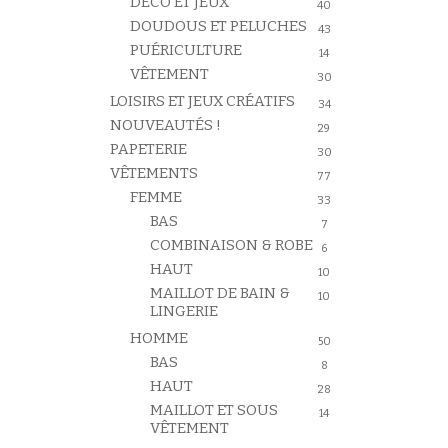
DÉCO ET JEUX
40
DOUDOUS ET PELUCHES
43
PUÉRICULTURE
14
VÊTEMENT
30
LOISIRS ET JEUX CRÉATIFS
34
NOUVEAUTÉS !
29
PAPETERIE
30
VÊTEMENTS
77
FEMME
33
BAS
7
COMBINAISON & ROBE
6
HAUT
10
MAILLOT DE BAIN &
10
LINGERIE
HOMME
50
BAS
8
HAUT
28
MAILLOT ET SOUS
14
VÊTEMENT