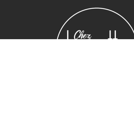
Horaires
Adresse
Lundi : 14:00 ~ 19.00
16 Rue Edmond R
Mardi – vendredi : 10:00 ~ 19.00
13006 Marseille