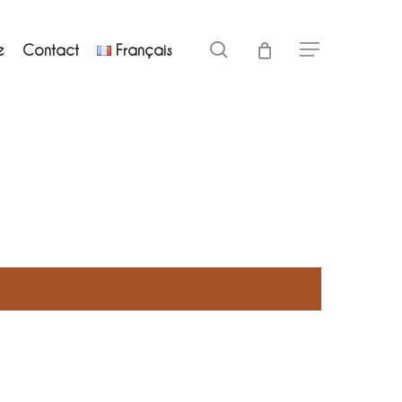
Close
search
e
Contact
Français
Menu
Cart