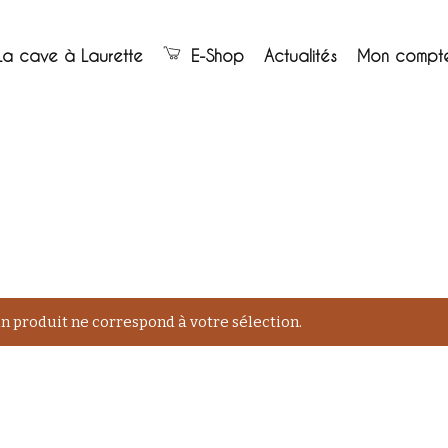
Panier
La cave à Laurette
E-Shop
Actualités
Mon compt
 produit ne correspond à votre sélection.