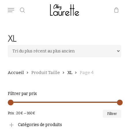
Skip
Menu
to
main
search
Close
Panier
Cart
content
XL
Accueil
Produit Taille
XL
Page 4
Filtrer par prix
PRI
PRI
Prix :
20€
—
160€
Filtrer
MI
MA
Catégories de produits