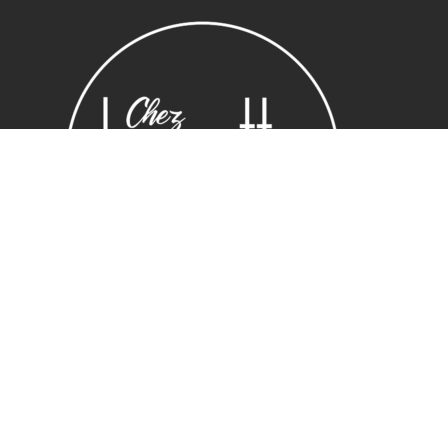
Sous-total :
0,00
€
Voir le panier
Commander
Horaires
Lundi : 14:00 ~ 19.00
Mardi – vendredi : 10:00 ~ 19.00
Samedi : 10:30 ~ 19.30