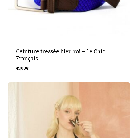
Ceinture tressée bleu roi – Le Chic
Français
49,00
€
Votre panier est vide.
49,00
€
Retour à la boutique