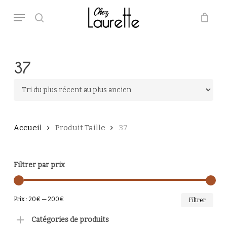
Skip
Menu
to
main
search
Close
Panier
Cart
content
37
Accueil
Produit Taille
37
Filtrer par prix
PRI
PRI
Prix :
20€
—
200€
Filtrer
MI
MA
Catégories de produits