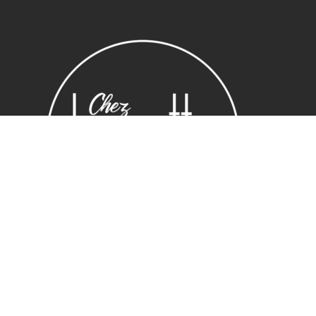
Sous-total :
0,00
€
Voir le panier
Commander
Horaires
Lundi : 14:00 ~ 19.00