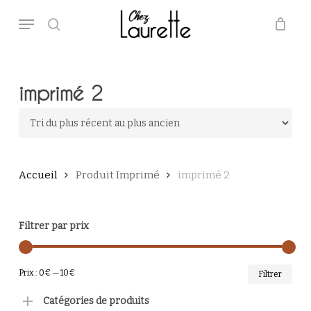
Skip
Menu
to
main
search
Close
Panier
Cart
content
imprimé 2
Accueil
Produit Imprimé
imprimé 2
Filtrer par prix
PRI
PRI
Prix :
0€
—
10€
Filtrer
MI
MA
Catégories de produits