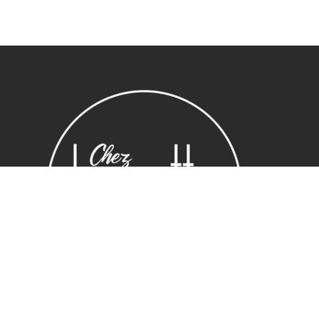
Sous-total :
0,00
€
Voir le panier
Commander