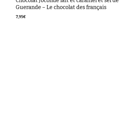
Chocolat Joconde lait et caramel et sel de
Guerande – Le chocolat des français
7,95
€
7,95
€