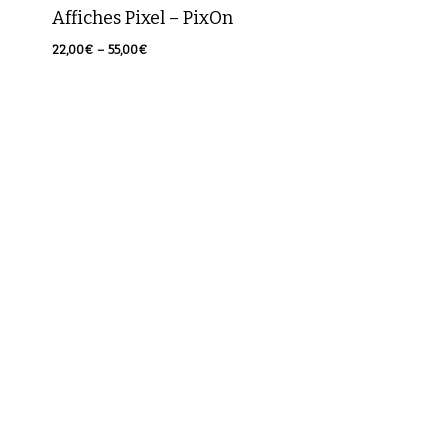
Affiches Pixel – PixOn
Plage
22,00
€
–
55,00
€
de
prix :
22,00€
à
55,00€
Votre panier est vide.
Retour à la boutique