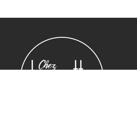
Sous-total :
0,00
€
Voir le panier
Commander