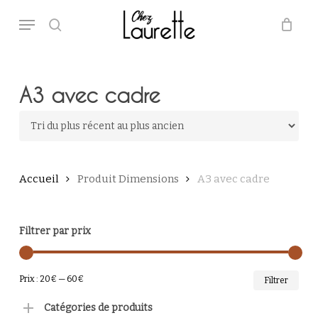
Skip
Menu
to
main
search
Close
Panier
Cart
content
A3 avec cadre
Accueil
Produit Dimensions
A3 avec cadre
Filtrer par prix
PRI
PRI
Prix :
20€
—
60€
Filtrer
MI
MA
Catégories de produits