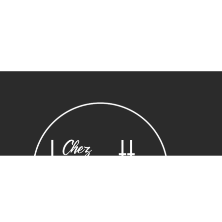
Sous-total :
0,00
€
Voir le panier
Commander