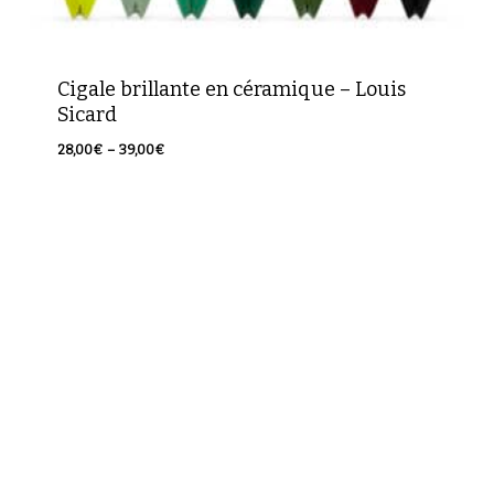
Cigale brillante en céramique – Louis
Votre panier est vide.
Sicard
Plage
28,00
€
–
39,00
€
Retour à la boutique
de
prix :
28,00€
à
39,00€