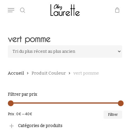
Skip
Menu
to
main
search
Close
Panier
Cart
content
vert pomme
Accueil
Produit Couleur
vert pomme
Filtrer par prix
PRI
PRI
Prix :
0€
—
40€
Filtrer
MI
MA
Catégories de produits