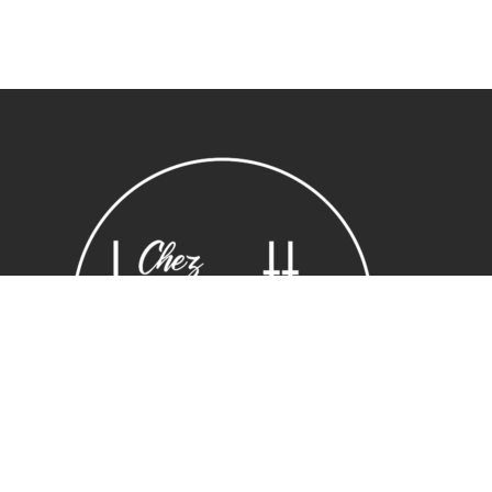
Sous-total :
0,00
€
Voir le panier
Commander