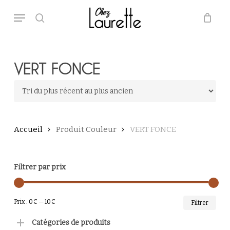
Skip
Menu
to
main
search
Close
Panier
Cart
content
VERT FONCE
Accueil
Produit Couleur
VERT FONCE
Filtrer par prix
PRI
PRI
Prix :
0€
—
10€
Filtrer
MI
MA
Catégories de produits