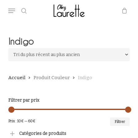
Skip
Menu
to
main
search
Close
Panier
Cart
content
Indigo
Accueil
Produit Couleur
Indigo
Filtrer par prix
PRI
PRI
Prix :
10€
—
60€
Filtrer
MI
MA
Catégories de produits