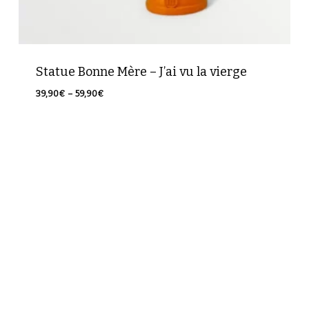
Votre panier est vide.
Statue Bonne Mère – J’ai vu la vierge
Plage
39,90
€
–
59,90
€
Retour à la boutique
de
prix :
39,90€
à
59,90€