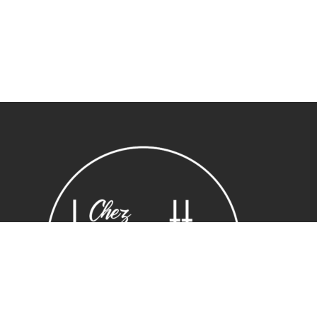
Sous-total :
0,00
€
Voir le panier
Commander